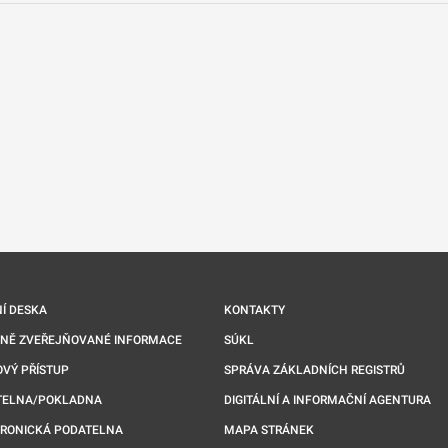
nové kartě
Í DESKA
KONTAKTY
NNĚ ZVEŘEJŇOVANÉ INFORMACE
SÚKL
VÝ PŘÍSTUP
SPRÁVA ZÁKLADNÍCH REGISTRŮ
TELNA/POKLADNA
DIGITÁLNÍ A INFORMAČNÍ AGENTURA
TRONICKÁ PODATELNA
MAPA STRÁNEK