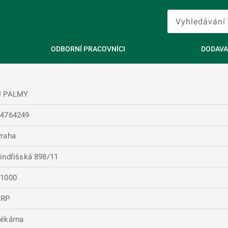
ODBORNÍ PRACOVNÍCI
DODAVA
U PALMY
64764249
raha
indřišská 898/11
11000
ERP
ékárna