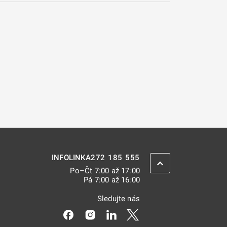
272 185 555
INFOLINKA
ZPĚT NAHORU
Po–Čt 7:00 až 17:00
Pá 7:00 až 16:00
Sledujte nás
Odkaz se otevře na nové kartě
Odkaz se otevře na nové kartě
Odkaz se otevře na nové kar
Odkaz se otevře na nov