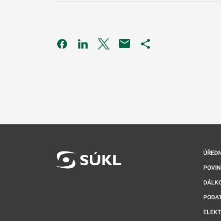
Odkaz se otevře na nové kartě
Odkaz se otevře na nové kartě
Odkaz se otevře na nové kartě
Odkaz se otevře na 
ÚŘEDN
POVI
DÁLKO
PODA
ELEK