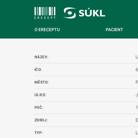
 NA HLAVNÍ OBSAH
O ERECEPTU
PACIENT
NÁZEV:
IČO:
P
MĚSTO:
J
ULICE:
PSČ:
ZDROJ:
L
TYP: