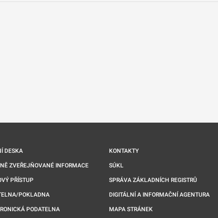
nové kartě
Í DESKA
KONTAKTY
NNĚ ZVEŘEJŇOVANÉ INFORMACE
SÚKL
VÝ PŘÍSTUP
SPRÁVA ZÁKLADNÍCH REGISTRŮ
TELNA/POKLADNA
DIGITÁLNÍ A INFORMAČNÍ AGENTURA
TRONICKÁ PODATELNA
MAPA STRÁNEK