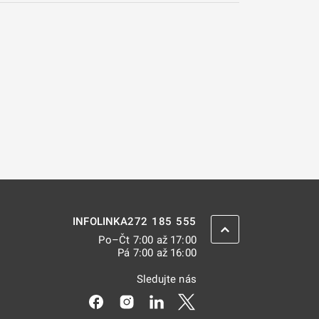
272 185 555
INFOLINKA
ZPĚT NAHORU
Po–Čt 7:00 až 17:00
Pá 7:00 až 16:00
Sledujte nás
Odkaz se otevře na nové kartě
Odkaz se otevře na nové kartě
Odkaz se otevře na nové kar
Odkaz se otevře na nov