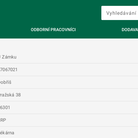
ODBORNÍ PRACOVNÍCI
DODAVA
U Zámku
47067021
obříš
ražská 38
26301
ERP
ékárna