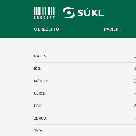
 NA HLAVNÍ OBSAH
O ERECEPTU
PACIENT
NÁZEV:
IČO:
D
MĚSTO:
P
ULICE:
PSČ:
ZDROJ:
L
TYP: