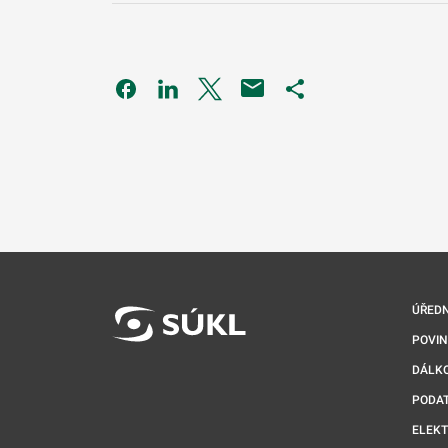
Odkaz se otevře na nové kartě
Odkaz se otevře na nové kartě
Odkaz se otevře na nové kartě
Odkaz se otevře na 
ÚŘEDN
POVI
DÁLKO
PODA
ELEK