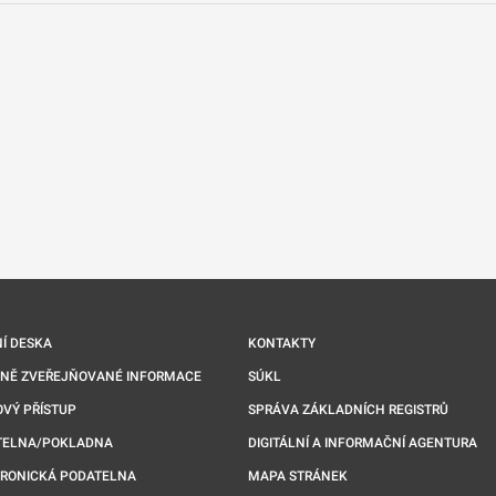
nové kartě
Í DESKA
KONTAKTY
NNĚ ZVEŘEJŇOVANÉ INFORMACE
SÚKL
VÝ PŘÍSTUP
SPRÁVA ZÁKLADNÍCH REGISTRŮ
TELNA/POKLADNA
DIGITÁLNÍ A INFORMAČNÍ AGENTURA
TRONICKÁ PODATELNA
MAPA STRÁNEK