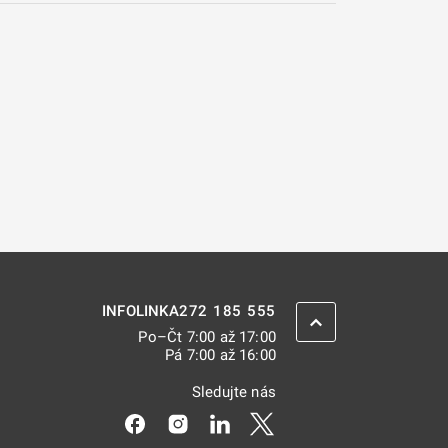
272 185 555
INFOLINKA
ZPĚT NAHORU
Po–Čt 7:00 až 17:00
Pá 7:00 až 16:00
Sledujte nás
Odkaz se otevře na nové kartě
Odkaz se otevře na nové kartě
Odkaz se otevře na nové kar
Odkaz se otevře na nov