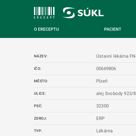
 NA HLAVNÍ OBSAH
O ERECEPTU
PACIENT
Ústavní lékárna FN
NÁZEV:
00669806
IČO:
Plzeň
MĚSTO:
alej Svobody 923/
ULICE:
32300
PSČ:
ERP
ZDROJ:
Lékárna
TYP: