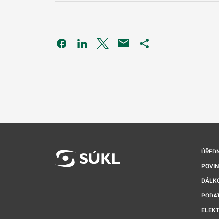
Odkaz se otevře na nové kartě
Odkaz se otevře na nové kartě
Odkaz se otevře na nové kartě
Odkaz se otevře na 
ÚŘEDN
POVI
DÁLKO
PODA
ELEK