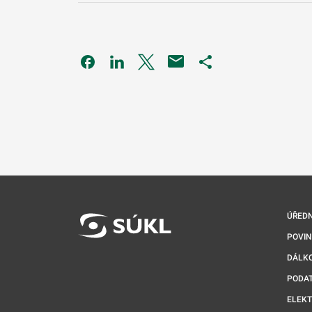
Odkaz se otevře na nové kartě
Odkaz se otevře na nové kartě
Odkaz se otevře na nové kartě
Odkaz se otevře na 
ÚŘEDN
POVI
DÁLKO
PODA
ELEK