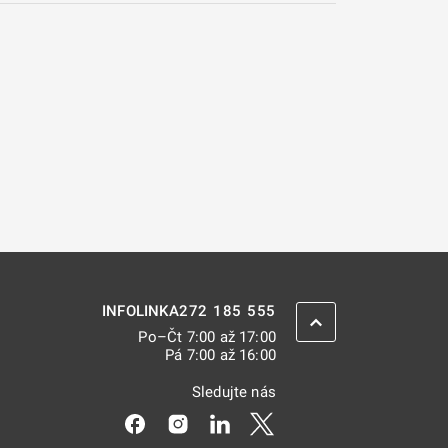
272 185 555
INFOLINKA
ZPĚT NAHORU
Po–Čt 7:00 až 17:00
Pá 7:00 až 16:00
Sledujte nás
Odkaz se otevře na nové kartě
Odkaz se otevře na nové kartě
Odkaz se otevře na nové kar
Odkaz se otevře na nov