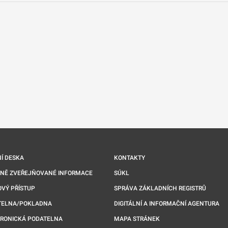
nové kartě
Í DESKA
KONTAKTY
NNĚ ZVEŘEJŇOVANÉ INFORMACE
SÚKL
VÝ PŘÍSTUP
SPRÁVA ZÁKLADNÍCH REGISTRŮ
TELNA/POKLADNA
DIGITÁLNÍ A INFORMAČNÍ AGENTURA
TRONICKÁ PODATELNA
MAPA STRÁNEK