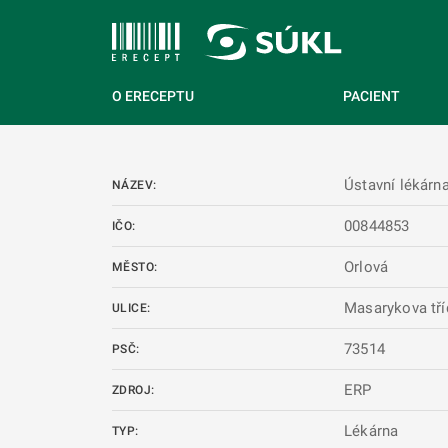
 NA HLAVNÍ OBSAH
O ERECEPTU
PACIENT
Ústavní lékárn
NÁZEV:
00844853
IČO:
Orlová
MĚSTO:
Masarykova tří
ULICE:
73514
PSČ:
ERP
ZDROJ:
Lékárna
TYP: