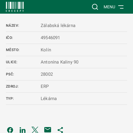
 NA HLAVNÍ OBSAH
Vyhledávání na web
MENU
Zálabská lékárna
NÁZEV:
49546091
IČO:
Kolín
MĚSTO:
Antonína Kaliny 90
ULICE:
28002
PSČ:
ERP
ZDROJ:
Lékárna
TYP:
Odkaz se otevře na nové kartě
Odkaz se otevře na nové kartě
Odkaz se otevře na nové kartě