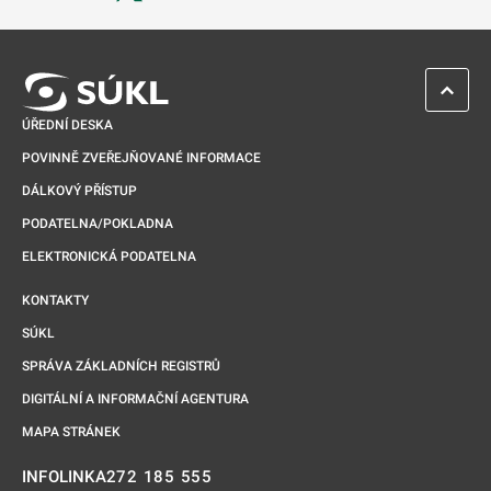
Odkaz se otevře na nové kartě
ZPĚT 
ÚŘEDNÍ DESKA
POVINNĚ ZVEŘEJŇOVANÉ INFORMACE
DÁLKOVÝ PŘÍSTUP
PODATELNA/POKLADNA
ELEKTRONICKÁ PODATELNA
KONTAKTY
SÚKL
SPRÁVA ZÁKLADNÍCH REGISTRŮ
DIGITÁLNÍ A INFORMAČNÍ AGENTURA
MAPA STRÁNEK
272 185 555
INFOLINKA