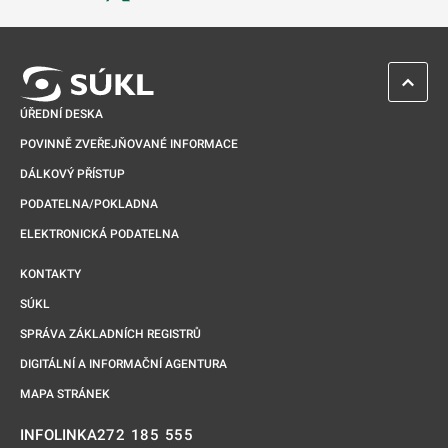
Odkaz se otevře na nové kartě
ZPĚT 
ÚŘEDNÍ DESKA
POVINNĚ ZVEŘEJŇOVANÉ INFORMACE
DÁLKOVÝ PŘÍSTUP
PODATELNA/POKLADNA
ELEKTRONICKÁ PODATELNA
KONTAKTY
SÚKL
SPRÁVA ZÁKLADNÍCH REGISTRŮ
DIGITÁLNÍ A INFORMAČNÍ AGENTURA
MAPA STRÁNEK
272 185 555
INFOLINKA