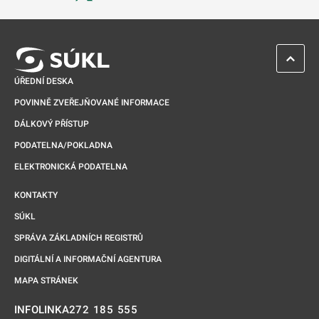
Odkaz se otevře na nové kartě
ZPĚT 
ÚŘEDNÍ DESKA
POVINNĚ ZVEŘEJŇOVANÉ INFORMACE
DÁLKOVÝ PŘÍSTUP
PODATELNA/POKLADNA
ELEKTRONICKÁ PODATELNA
KONTAKTY
SÚKL
SPRÁVA ZÁKLADNÍCH REGISTRŮ
DIGITÁLNÍ A INFORMAČNÍ AGENTURA
MAPA STRÁNEK
272 185 555
INFOLINKA