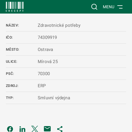
 NA HLAVNÍ OBSAH
Vyhledávání na web
MENU
Zdravotnické potřeby
NÁZEV:
74309919
IČO:
Ostrava
MĚSTO:
Mírová 25
ULICE:
70300
PSČ:
ERP
ZDROJ:
Smluvní výdejna
TYP:
Odkaz se otevře na nové kartě
Odkaz se otevře na nové kartě
Odkaz se otevře na nové kartě