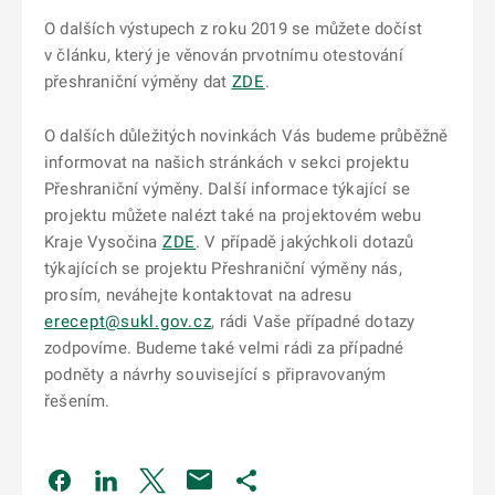
O dalších výstupech z roku 2019 se můžete dočíst
v článku, který je věnován prvotnímu otestování
přeshraniční výměny dat
ZDE
.
O dalších důležitých novinkách Vás budeme průběžně
informovat na našich stránkách v sekci projektu
Přeshraniční výměny. Další informace týkající se
projektu můžete nalézt také na projektovém webu
Kraje Vysočina
ZDE
. V případě jakýchkoli dotazů
týkajících se projektu Přeshraniční výměny nás,
prosím, neváhejte kontaktovat na adresu
erecept@sukl.gov.cz
, rádi Vaše případné dotazy
zodpovíme. Budeme také velmi rádi za případné
podněty a návrhy související s připravovaným
řešením.
Odkaz se otevře na nové kartě
Odkaz se otevře na nové kartě
Odkaz se otevře na nové kartě