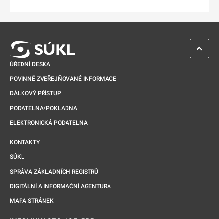
Odkaz se otevře na nové kartě
ZPĚT 
ÚŘEDNÍ DESKA
POVINNĚ ZVEŘEJŇOVANÉ INFORMACE
DÁLKOVÝ PŘÍSTUP
PODATELNA/POKLADNA
ELEKTRONICKÁ PODATELNA
KONTAKTY
SÚKL
SPRÁVA ZÁKLADNÍCH REGISTRŮ
DIGITÁLNÍ A INFORMAČNÍ AGENTURA
MAPA STRÁNEK