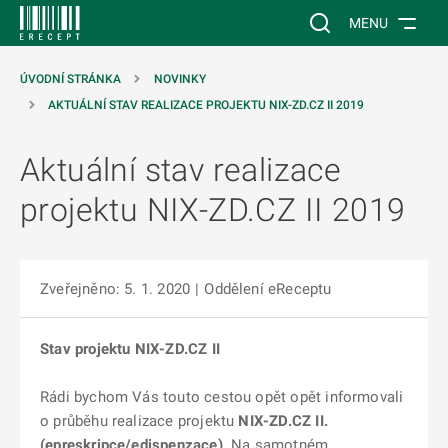
 NA HLAVNÍ OBSAH
Vyhledávání na web
MENU
ÚVODNÍ STRÁNKA
NOVINKY
AKTUÁLNÍ STAV REALIZACE PROJEKTU NIX-ZD.CZ II 2019
Aktuální stav realizace
projektu NIX-ZD.CZ II 2019
Zveřejněno: 5. 1. 2020
|
Oddělení eReceptu
Stav projektu NIX-ZD.CZ II
Rádi bychom Vás touto cestou opět opět informovali
o průběhu realizace projektu
NIX-ZD.CZ II.
(epreskripce/edispenzace)
. Na samotném