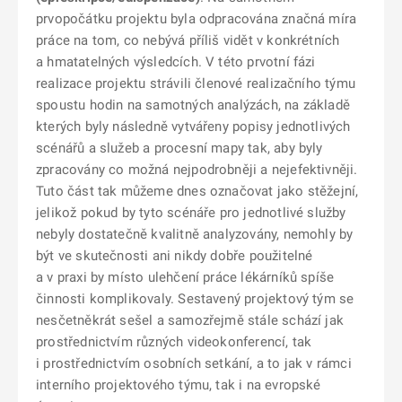
prvopočátku projektu byla odpracována značná míra
práce na tom, co nebývá příliš vidět v konkrétních
a hmatatelných výsledcích. V této prvotní fázi
realizace projektu strávili členové realizačního týmu
spoustu hodin na samotných analýzách, na základě
kterých byly následně vytvářeny popisy jednotlivých
scénářů a služeb a procesní mapy tak, aby byly
zpracovány co možná nejpodrobněji a nejefektivněji.
Tuto část tak můžeme dnes označovat jako stěžejní,
jelikož pokud by tyto scénáře pro jednotlivé služby
nebyly dostatečně kvalitně analyzovány, nemohly by
být ve skutečnosti ani nikdy dobře použitelné
a v praxi by místo ulehčení práce lékárníků spíše
činnosti komplikovaly. Sestavený projektový tým se
nesčetněkrát sešel a samozřejmě stále schází jak
prostřednictvím různých videokonferencí, tak
i prostřednictvím osobních setkání, a to jak v rámci
interního projektového týmu, tak i na evropské