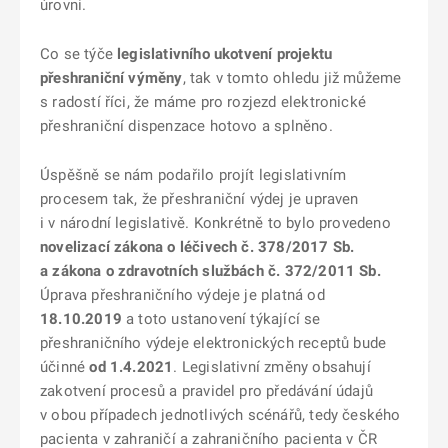
úrovni.
Co se týče
legislativního ukotvení projektu
přeshraniční výměny
, tak v tomto ohledu již můžeme
s radostí říci, že máme pro rozjezd elektronické
přeshraniční dispenzace hotovo a splněno.
Úspěšně se nám podařilo projít legislativním
procesem tak, že přeshraniční výdej je upraven
i v národní legislativě. Konkrétně to bylo provedeno
novelizací zákona o léčivech č. 378/2017 Sb.
a zákona o zdravotních službách č. 372/2011 Sb.
Úprava přeshraničního výdeje je platná od
18.10.2019
a toto ustanovení týkající se
přeshraničního výdeje elektronických receptů bude
účinné
od 1.4.2021
. Legislativní změny obsahují
zakotvení procesů a pravidel pro předávání údajů
v obou případech jednotlivých scénářů, tedy českého
pacienta v zahraničí a zahraničního pacienta v ČR