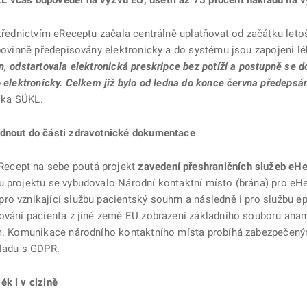
L včas odpověděl na výzvu EU, ušetří až 75 procent nákladů na 
střednictvím eReceptu začala centrálně uplatňovat od začátku letoš
povinně předepisovány elektronicky a do systému jsou zapojeni lék
, odstartovala elektronická preskripce bez potíží a postupně se do
o elektronicky. Celkem již bylo od ledna do konce června předepsá
elka SÚKL.
édnout do části zdravotnické dokumentace
ecept na sebe poutá projekt
zavedení přeshraničních služeb eHe
 projektu se vybudovalo Národní kontaktní místo (brána) pro eHea
ro vznikající službu pacientský souhrn a následně i pro službu e
řování pacienta z jiné země EU zobrazení základního souboru ana
nem. Komunikace národního kontaktního místa probíhá zabezpečen
uladu s GDPR.
ék i v cizině