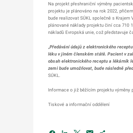
Na projekt přeshraniční výměny pacientsk
projektu je plánováno na rok 2022, přiče
bude realizovat SÚKL společně s Krajem V
plánované náklady projektu činí cca 710 
nákladů Evropská unie, což představuje č
„
Předávání údajů z elektronického recept
léku v jiném členském státě. Pacient v za
obsah elektronického receptu a lékárník l
zemi bude umožňovat, bude následně předep
SÚKL.
Informace o již běžícím projektu výměny
Tiskové a informační oddělení
Odkaz se otevře na nové kartě
Odkaz se otevře na nové kart
Odkaz se otevře na nov