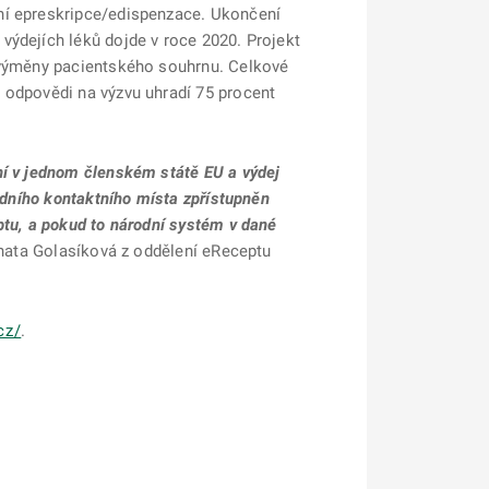
ční epreskripce/edispenzace. Ukončení
výdejích léků dojde v roce 2020. Projekt
í výměny pacientského souhrnu. Celkové
 odpovědi na výzvu uhradí 75 procent
ní v jednom členském státě EU a výdej
odního kontaktního místa zpřístupněn
ptu, a pokud to národní systém v dané
Renata Golasíková z oddělení eReceptu
cz/
.