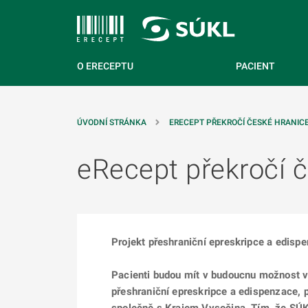
 NA HLAVNÍ OBSAH
O ERECEPTU
PACIENT
ÚVODNÍ STRÁNKA
ERECEPT PŘEKROČÍ ČESKÉ HRANIC
eRecept překročí 
Projekt přeshraniční epreskripce a edis
Pacienti budou mít v budoucnu možnost vy
přeshraniční epreskripce a edispenzace, p