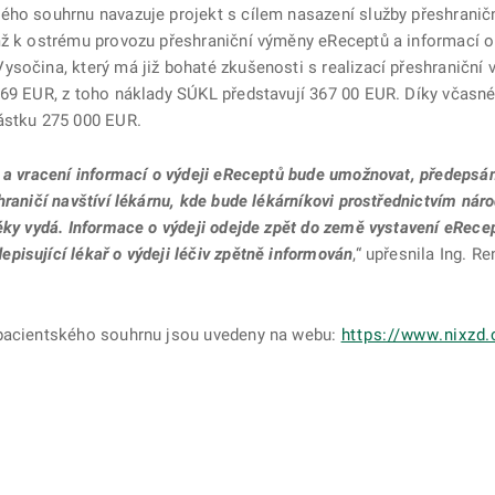
ého souhrnu navazuje projekt s cílem nasazení služby přeshrani
mž k ostrému provozu přeshraniční výměny eReceptů a informací o 
ysočina, který má již bohaté zkušenosti s realizací přeshraničn
169 EUR, z toho náklady SÚKL představují 367 00 EUR. Díky včasné
ástku 275 000 EUR.
u a vracení informací o výdeji eReceptů bude umožnovat, předepsá
hraničí navštíví lékárnu, kde bude lékárníkovi prostřednictvím nár
éky vydá. Informace o výdeji odejde zpět do země vystavení eRece
isující lékař o výdeji léčiv zpětně informován
,“ upřesnila Ing. 
 pacientského souhrnu jsou uvedeny na webu:
https://www.nixzd.
ě
é kartě