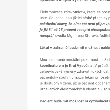
společně s Krajem Vysočina. Tím, že SÚK
Elektronizace zdravotnictví, která se pro
unie. Od ledna jsou již lékařské předpisy 
počáteční obavy, že eRecept není připraven
je již 81 až 95 procent receptů předepsán
receptů
,“ uvedla Mgr. Irena Storová, ředit
Lékař v zahraničí bude mít možnost nahl
Mnohem méně mediální pozornosti než eR
koordinátorem je Kraj Vysočina.
V průběhu
celoevropské výměny zdravotnických dat p
pacientský souhrn umožní lékaři při ošet
je dostupný v zemi, jíž je pacient obča
uznávaných elektronických identit a v so
Pacient bude mít možnost si vyzvednout l