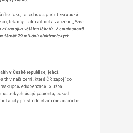
vývoj systému.
ního roku, je jednou z priorit Evropské
aři, lékárny i zdravotnická zařízení.
„Přes
 ní zapojila většina lékařů. V současnosti
no téměř 29 miliónů elektronických
alth v České republice, jehož
lth v naší zemi, které ČR zapojí do
preskripce/edispenzace. Služba
mnestických údajů pacienta, pokud
ými kanály prostřednictvím mezinárodně