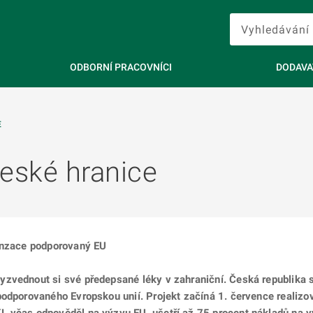
ODBORNÍ PRACOVNÍCI
DODAVA
E
české hranice
penzace podporovaný EU
zvednout si své předepsané léky v zahraniční. Česká republika se
odporovaného Evropskou unií. Projekt začíná 1. července realizov