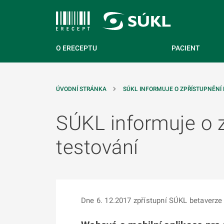
 NA HLAVNÍ OBSAH
O ERECEPTU
PACIENT
ÚVODNÍ STRÁNKA
SÚKL INFORMUJE O ZPŘÍSTUPNĚNÍ 
SÚKL informuje o z
testování
Dne 6. 12.2017 zpřístupní SÚKL betaverze a