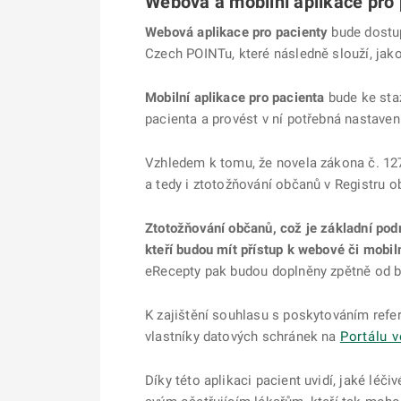
Webová a mobilní aplikace pro 
Webová aplikace pro pacienty
bude dostup
Czech POINTu, které následně slouží, jako
Mobilní aplikace pro pacienta
bude ke staž
pacienta a provést v ní potřebná nastavení
Vzhledem k tomu, že novela zákona č. 127
a tedy i ztotožňování občanů v Registru ob
Ztotožňování občanů, což je základní po
kteří budou mít přístup k webové či mobil
eRecepty pak budou doplněny zpětně od b
K zajištění souhlasu s poskytováním refe
vlastníky datových schránek na
Portálu v
Díky této aplikaci pacient uvidí, jaké léč