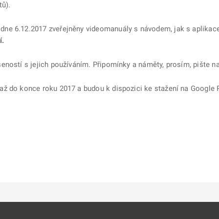
tů).
e 6.12.2017 zveřejněny videomanuály s návodem, jak s aplikacemi
í.
eností s jejich používáním. Připomínky a náměty, prosím, pište n
ž do konce roku 2017 a budou k dispozici ke stažení na Google Pl
ě
é kartě
ře na nové kartě