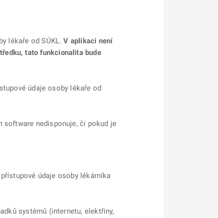
oby lékaře od SÚKL.
V aplikaci není
ředku, tato funkcionalita bude
řístupové údaje osoby lékaře od
m software nedisponuje, či pokud je
í přístupové údaje osoby lékárníka
adků systémů (internetu, elektřiny,