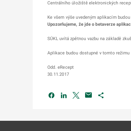
Centrálního úložiště elektronických recep
Ke všem výše uvedeným aplikacím budou dn
Upozorňujeme, že jde o betaverze aplikac
SÚKL uvítá zpětnou vazbu na základě zkuš
Aplikace budou dostupné v tomto režimu a
Odd. eRecept
30.11.2017
Odkaz se otevře na nové kartě
Odkaz se otevře na nové kart
Odkaz se otevře na nov
Odkaz se otev