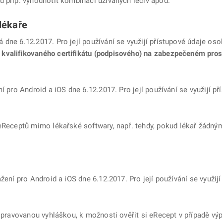
u příp. vyhodnotit kombinaci užívaných léčiv apod.
lékaře
dne 6.12.2017. Pro její používání se využijí přístupové údaje os
valifikovaného certifikátu (podpisového) na zabezpečeném prost
í pro Android a iOS dne 6.12.2017. Pro její používání se využijí p
 eReceptů mimo lékařské softwary, např. tehdy, pokud lékař žádný
žení pro Android a iOS dne 6.12.2017. Pro její používání se využij
řipravovanou vyhláškou, k možnosti ověřit si eRecept v případě výp