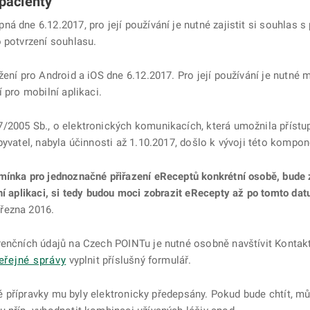
pacienty
ná dne 6.12.2017, pro její používání je nutné zajistit si souhlas 
 potvrzení souhlasu.
ení pro Android a iOS dne 6.12.2017. Pro její používání je nutné 
 pro mobilní aplikaci.
/2005 Sb., o elektronických komunikacích, která umožnila přístu
yvatel, nabyla účinnosti až 1.10.2017, došlo k vývoji této kompon
dmínka pro jednoznačné přiřazení eReceptů konkrétní osobě, bude
ní aplikaci, si tedy budou moci zobrazit eRecepty až po tomto da
řezna 2016.
renčních údajů na Czech POINTu je nutné osobně navštívit Kontakt
eřejné správy
vyplnit příslušný formulář.
ivé přípravky mu byly elektronicky předepsány. Pokud bude chtít, mů