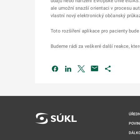
údajů nebo nařízení Evropské Unie eIDAS.
ale umožní snazší orientaci v procesu aute
vlastní nový elektronický občanský průka
Toto rozšíření aplikace pro pacienty bude 
Budeme rádi za veškeré další reakce, kter
Odkaz se otevře na nové kartě
Odkaz se otevře na nové kart
Odkaz se otevře na nov
Odkaz se otev
ÚŘEDN
POVI
DÁLKO