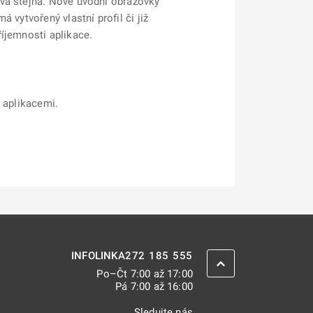
ává stejná. Nové úvodní obrazovky
 vytvořený vlastní profil či již
íjemnosti aplikace.
i aplikacemi.
272 185 555
INFOLINKA
ZPĚT NAHORU
Po–Čt 7:00 až 17:00
Pá 7:00 až 16:00
Sledujte nás