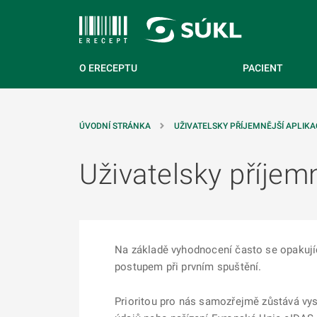
 NA HLAVNÍ OBSAH
O ERECEPTU
PACIENT
ÚVODNÍ STRÁNKA
UŽIVATELSKY PŘÍJEMNĚJŠÍ APLIKA
Uživatelsky příjem
Na základě vyhodnocení často se opakující
postupem při prvním spuštění.
Prioritou pro nás samozřejmě zůstává vy