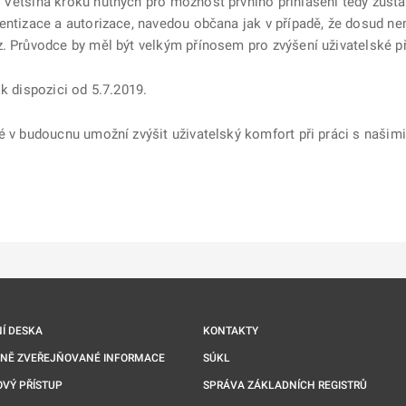
 Většina kroků nutných pro možnost prvního přihlášení tedy zůst
ntizace a autorizace, navedou občana jak v případě, že dosud nemá
z. Průvodce by měl být velkým přínosem pro zvýšení uživatelské př
k dispozici od 5.7.2019.
é v budoucnu umožní zvýšit uživatelský komfort při práci s našim
ě
é kartě
ře na nové kartě
Í DESKA
KONTAKTY
NNĚ ZVEŘEJŇOVANÉ INFORMACE
SÚKL
VÝ PŘÍSTUP
SPRÁVA ZÁKLADNÍCH REGISTRŮ