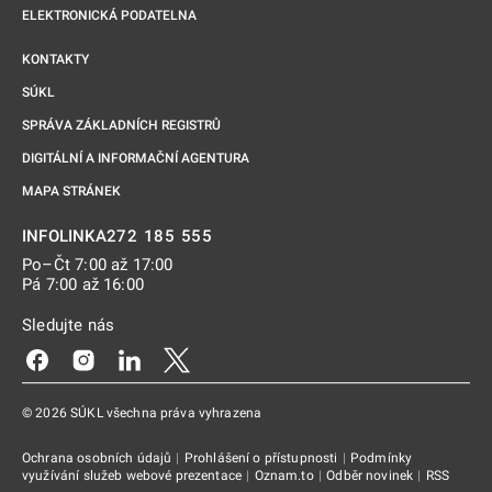
ELEKTRONICKÁ PODATELNA
KONTAKTY
SÚKL
SPRÁVA ZÁKLADNÍCH REGISTRŮ
DIGITÁLNÍ A INFORMAČNÍ AGENTURA
MAPA STRÁNEK
272 185 555
INFOLINKA
Po–Čt 7:00 až 17:00
Pá 7:00 až 16:00
Sledujte nás
Odkaz se otevře na nové kartě
Odkaz se otevře na nové kartě
Odkaz se otevře na nové kartě
Odkaz se otevře na nové kartě
© 2026 SÚKL všechna práva vyhrazena
Ochrana osobních údajů
|
Prohlášení o přístupnosti
|
Podmínky
využívání služeb webové prezentace
|
Oznam.to
|
Odběr novinek
|
RSS