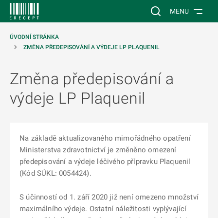
 NA HLAVNÍ OBSAH
Vyhledávání na web
MENU
ÚVODNÍ STRÁNKA
ZMĚNA PŘEDEPISOVÁNÍ A VÝDEJE LP PLAQUENIL
Změna předepisování a
výdeje LP Plaquenil
Na základě aktualizovaného mimořádného opatření
Ministerstva zdravotnictví je změněno omezení
předepisování a výdeje léčivého přípravku Plaquenil
(Kód SÚKL: 0054424).
S účinností od 1. září 2020 již není omezeno množství
maximálního výdeje. Ostatní náležitosti vyplývající