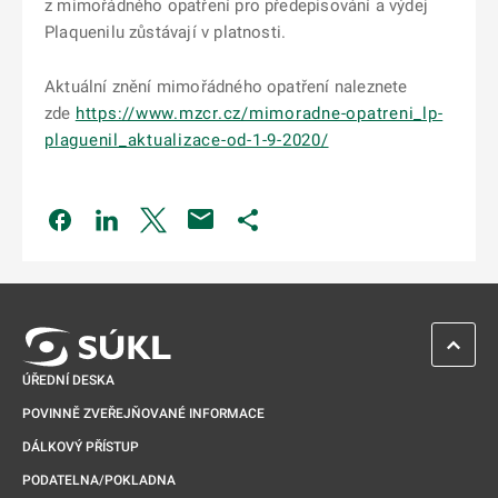
z mimořádného opatření pro předepisování a výdej
Plaquenilu zůstávají v platnosti.
Aktuální znění mimořádného opatření naleznete
zde
https://www.mzcr.cz/mimoradne-opatreni_lp-
plaguenil_aktualizace-od-1-9-2020/
Odkaz se otevře na nové kartě
Odkaz se otevře na nové kartě
Odkaz se otevře na nové kartě
Odkaz se otevře na nové kartě
ZPĚT 
ÚŘEDNÍ DESKA
POVINNĚ ZVEŘEJŇOVANÉ INFORMACE
DÁLKOVÝ PŘÍSTUP
PODATELNA/POKLADNA