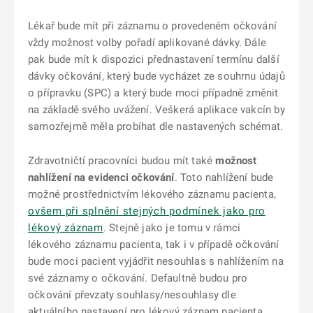
Lékař bude mít při záznamu o provedeném očkování
vždy možnost volby pořadí aplikované dávky. Dále
pak bude mít k dispozici přednastavení termínu další
dávky očkování, který bude vycházet ze souhrnu údajů
o přípravku (SPC) a který bude moci případně změnit
na základě svého uvážení. Veškerá aplikace vakcín by
samozřejmě měla probíhat dle nastavených schémat.
Zdravotničtí pracovníci budou mít také
možnost
nahlížení na evidenci očkování
. Toto nahlížení bude
možné prostřednictvím lékového záznamu pacienta,
ovšem při splnění stejných podmínek jako pro
lékový záznam
. Stejně jako je tomu v rámci
lékového záznamu pacienta, tak i v případě očkování
bude moci pacient vyjádřit nesouhlas s nahlížením na
své záznamy o očkování. Defaultně budou pro
očkování převzaty souhlasy/nesouhlasy dle
aktuálního nastavení pro lékový záznam pacienta