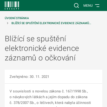
 NA HLAVNÍ OBSAH
Vyhledávání na web
MENU
ÚVODNÍ STRÁNKA
BLÍŽÍCÍ SE SPUŠTĚNÍ ELEKTRONICKÉ EVIDENCE ZÁZNAMŮ…
Blížící se spuštění
elektronické evidence
záznamů o očkování
Zveřejněno: 30. 11. 2021
V souvislosti s novelou zákona č. 167/1998 Sb.,
o návykových látkách a jejím dopadu do zákona
č. 378/2007 Sb., o léčivech, která nabyla účinnosti