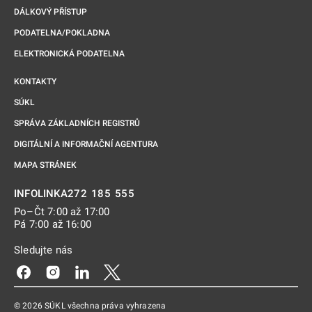
DÁLKOVÝ PŘÍSTUP
PODATELNA/POKLADNA
ELEKTRONICKÁ PODATELNA
KONTAKTY
SÚKL
SPRÁVA ZÁKLADNÍCH REGISTRŮ
DIGITÁLNÍ A INFORMAČNÍ AGENTURA
MAPA STRÁNEK
272 185 555
INFOLINKA
Po–Čt 7:00 až 17:00
Pá 7:00 až 16:00
Sledujte nás
Odkaz se otevře na nové kartě
Odkaz se otevře na nové kartě
Odkaz se otevře na nové kartě
Odkaz se otevře na nové kartě
© 2026 SÚKL všechna práva vyhrazena