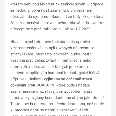
kterém nebudou lékaři nijak sankcionováni v případě,
že nedodrží povinnost záznamu o provedeném
očkování do systému eRecept. Lze tedy předpokládat,
že zaznamenávání provedeného očkování do systému
eRecept se v plné míře projeví až od 1.7.2022.
Hlavní smysl této nové funkcionality spočívá
v zaznamenání všech aplikovaných očkování ze
strany lékaře. Mezi tato očkování budou patřit
všechna pravidelná, zvláštní, mimořádná nebo
dobrovolná očkování, při kterých je lékařem
pacientovi aplikován humánní imunologický léčivý
přípravek.
Jedinou výjimkou se dočasně stává
očkování proti COVID-19
, které bude i nadále
zaznamenáváno již stávajícím způsobem a pro
pracovníky hygieny bude dostupné stejně jako dosud.
Tento stav bude trvat po přechodnou dobu, než dojde
k integraci obou systémů a nastavení všech