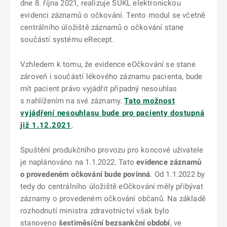
dne 8. října 2021, realizuje SÚKL elektronickou
evidenci záznamů o očkování. Tento modul se včetně
centrálního úložiště záznamů o očkování stane
součástí systému eRecept.
Vzhledem k tomu, že evidence eOčkování se stane
zároveň i součástí lékového záznamu pacienta, bude
mít pacient právo vyjádřit případný nesouhlas
s nahlížením na své záznamy.
Tato možnost
vyjádření nesouhlasu bude pro pacienty dostupná
již 1.12.2021
.
Spuštění produkčního provozu pro koncové uživatele
je naplánováno na 1.1.2022. Tato
evidence záznamů
o provedeném očkování bude povinná
. Od 1.1.2022 by
tedy do centrálního úložiště eOčkování měly přibývat
záznamy o provedeném očkování občanů. Na základě
rozhodnutí ministra zdravotnictví však bylo
stanoveno
šestiměsíční bezsankční období
, ve