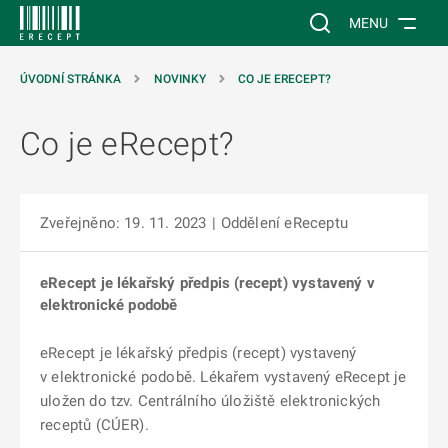
 NA HLAVNÍ OBSAH
Vyhledávání na web
MENU
ÚVODNÍ STRÁNKA
NOVINKY
CO JE ERECEPT?
Co je eRecept?
Zveřejněno: 19. 11. 2023
|
Oddělení eReceptu
eRecept je lékařský předpis (recept) vystavený v
elektronické podobě
eRecept je lékařský předpis (recept) vystavený
v elektronické podobě. Lékařem vystavený eRecept je
uložen do tzv. Centrálního úložiště elektronických
receptů (CÚER).