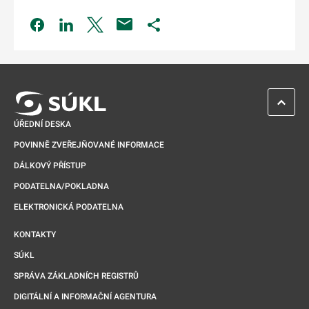
Odkaz se otevře na nové kartě
Odkaz se otevře na nové kartě
Odkaz se otevře na nové kartě
Odkaz se otevře na nové kartě
ZPĚT 
ÚŘEDNÍ DESKA
POVINNĚ ZVEŘEJŇOVANÉ INFORMACE
DÁLKOVÝ PŘÍSTUP
PODATELNA/POKLADNA
ELEKTRONICKÁ PODATELNA
KONTAKTY
SÚKL
SPRÁVA ZÁKLADNÍCH REGISTRŮ
DIGITÁLNÍ A INFORMAČNÍ AGENTURA