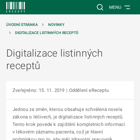
 NA HLAVNÍ OBSAH
Vyhledávání na web
MENU
ÚVODNÍ STRÁNKA
NOVINKY
DIGITALIZACE LISTINNÝCH RECEPTŮ
Digitalizace listinných
receptů
Zveřejněno: 15. 11. 2019
|
Oddělení eReceptu
Jednou ze změn, kterou obsahuje schválená novela
zákona o léčivech, je digitalizace listinných receptů.
Tento krok povede k zajištění kompletních informací
v lékovém záznamu pacienta, což je hlavní
podmínkou pro to, aby měl zdravotní pracovník