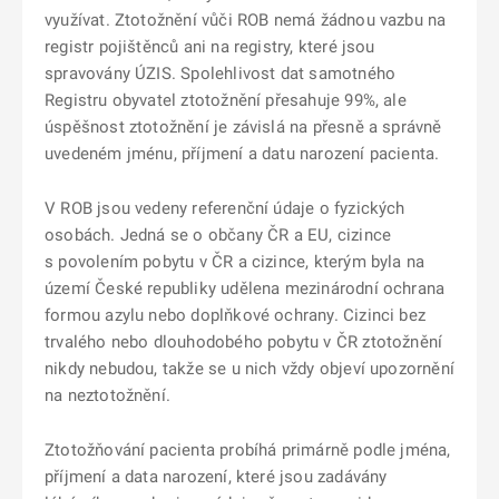
využívat. Ztotožnění vůči ROB nemá žádnou vazbu na
registr pojištěnců ani na registry, které jsou
spravovány ÚZIS. Spolehlivost dat samotného
Registru obyvatel ztotožnění přesahuje 99%, ale
úspěšnost ztotožnění je závislá na přesně a správně
uvedeném jménu, příjmení a datu narození pacienta.
V ROB jsou vedeny referenční údaje o fyzických
osobách. Jedná se o občany ČR a EU, cizince
s povolením pobytu v ČR a cizince, kterým byla na
území České republiky udělena mezinárodní ochrana
formou azylu nebo doplňkové ochrany. Cizinci bez
trvalého nebo dlouhodobého pobytu v ČR ztotožnění
nikdy nebudou, takže se u nich vždy objeví upozornění
na neztotožnění.
Ztotožňování pacienta probíhá primárně podle jména,
příjmení a data narození, které jsou zadávány