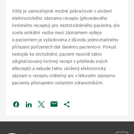
Vždy je samozřejmě možné pokračovat v uložení
elektronického záznamu receptu (převedeného
listinného receptu) pro neztotožněného pacienta, ale
zcela unikátní vazba mezi záznamem výdeje
a pacientem je vyžadována z důvodu jednoznačného
přiřazení pořízených dat danému pacientovi. Pokud
nedojde ke ztotožnění, pacient neuvidí takto
zdigitalizovaný listinný recept v přehledu svých
eReceptů a nebude takto uložený elektronický
záznam o receptu viditelný ani v lékovém záznamu
pacienta přístupném ostatním zdravotníkům.
Odkaz se otevře na nové kartě
Odkaz se otevře na nové kartě
Odkaz se otevře na nové kartě
Odkaz se otevře na nové kartě