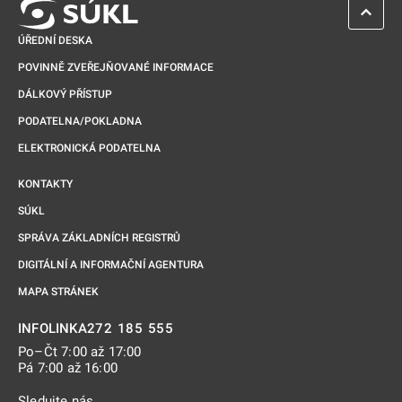
ZPĚT 
ÚŘEDNÍ DESKA
POVINNĚ ZVEŘEJŇOVANÉ INFORMACE
DÁLKOVÝ PŘÍSTUP
PODATELNA/POKLADNA
ELEKTRONICKÁ PODATELNA
KONTAKTY
SÚKL
SPRÁVA ZÁKLADNÍCH REGISTRŮ
DIGITÁLNÍ A INFORMAČNÍ AGENTURA
MAPA STRÁNEK
272 185 555
INFOLINKA
Po–Čt 7:00 až 17:00
Pá 7:00 až 16:00
Sledujte nás