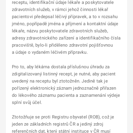
receptu, identifikační údaje lékaře a poskytovatele
zdravotních služeb, v rámci jehož činnosti lékař
pacientovi předepsal léčivý přípravek, a to v rozsahu
jméno, popřípadě jména a příjmení a kontaktní údaje
lékaře, názvu poskytovatele zdravotních služeb,
adresy zdravotnického zařízení a identifikačního čísla
pracoviště, bylo-li přiděleno zdravotní pojišťovnou
a údaje o vydaném léčivém přípravku.
Pro to, aby lékárna dostala příslušnou úhradu za
zdigitalizovaný listinný recept, je nutné, aby pacient
uvedený na receptu byl ztotožněn. Jedině tak je
pořízený elektronický záznam jednoznačně přiřazen
do lékového záznamu pacienta a zaznamenání výdeje
splní svůj účel.
Ztotožňuje se proti Registru obyvatel (ROB), což je
jeden ze základních registrů ČR a jediný zdroj
referenčních dat, který státní instituce v ČR musí