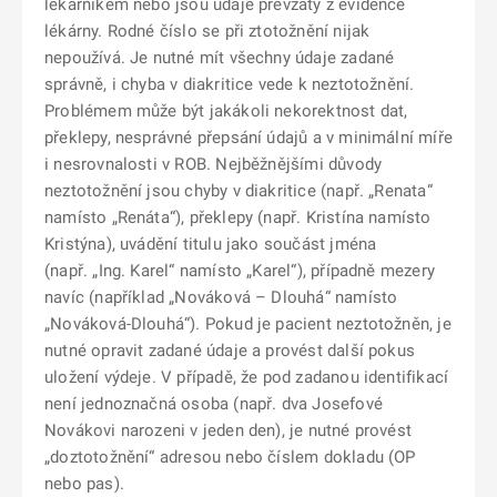
lékárníkem nebo jsou údaje převzaty z evidence
lékárny. Rodné číslo se při ztotožnění nijak
nepoužívá. Je nutné mít všechny údaje zadané
správně, i chyba v diakritice vede k neztotožnění.
Problémem může být jakákoli nekorektnost dat,
překlepy, nesprávné přepsání údajů a v minimální míře
i nesrovnalosti v ROB. Nejběžnějšími důvody
neztotožnění jsou chyby v diakritice (např. „Renata“
namísto „Renáta“), překlepy (např. Kristína namísto
Kristýna), uvádění titulu jako součást jména
(např. „Ing. Karel“ namísto „Karel“), případně mezery
navíc (například „Nováková – Dlouhá“ namísto
„Nováková-Dlouhá“). Pokud je pacient neztotožněn, je
nutné opravit zadané údaje a provést další pokus
uložení výdeje. V případě, že pod zadanou identifikací
není jednoznačná osoba (např. dva Josefové
Novákovi narozeni v jeden den), je nutné provést
„doztotožnění“ adresou nebo číslem dokladu (OP
nebo pas).