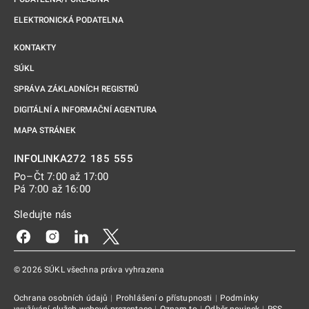
ELEKTRONICKÁ PODATELNA
KONTAKTY
SÚKL
SPRÁVA ZÁKLADNÍCH REGISTRŮ
DIGITÁLNÍ A INFORMAČNÍ AGENTURA
MAPA STRÁNEK
272 185 555
INFOLINKA
Po–Čt 7:00 až 17:00
Pá 7:00 až 16:00
Sledujte nás
Odkaz se otevře na nové kartě
Odkaz se otevře na nové kartě
Odkaz se otevře na nové kartě
Odkaz se otevře na nové kartě
© 2026 SÚKL všechna práva vyhrazena
Ochrana osobních údajů
|
Prohlášení o přístupnosti
|
Podmínky