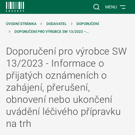
 NA HLAVNÍ OBSAH
Vyhledávání na web
MENU
ÚVODNÍ STRÁNKA
DODAVATEL
DOPORUČENÍ
DOPORUČENÍ PRO VÝROBCE SW 13/2023 –…
Doporučení pro výrobce SW
13/2023 - Informace o
přijatých oznámeních o
zahájení, přerušení,
obnovení nebo ukončení
uvádění léčivého přípravku
na trh