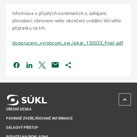
Informace o přijatých oznámeních o zahájení,
přerušení, obnovení nebo ukončení uvádění léčivého
přípravku na trh.
doporuceni_vyrobcum_sw_lekar_132023_final.pdf
Odkaz se otevře na nové kartě
Odkaz se otevře na nové kartě
Odkaz se otevře na nové kartě
Odkaz se otevře na nové kartě
ZPĚT 
ÚŘEDNÍ DESKA
POVINNĚ ZVEŘEJŇOVANÉ INFORMACE
DÁLKOVÝ PŘÍSTUP
PODATELNA/POKLADNA