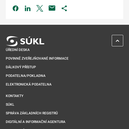
Odkaz se otevře na nové kartě
Odkaz se otevře na nové kartě
Odkaz se otevře na nové kartě
Odkaz se otevře na nové kartě
ZPĚT 
ÚŘEDNÍ DESKA
POVINNĚ ZVEŘEJŇOVANÉ INFORMACE
DÁLKOVÝ PŘÍSTUP
PODATELNA/POKLADNA
ELEKTRONICKÁ PODATELNA
KONTAKTY
SÚKL
SPRÁVA ZÁKLADNÍCH REGISTRŮ
DIGITÁLNÍ A INFORMAČNÍ AGENTURA