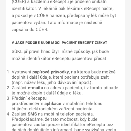
(CÚER) a každému eReceptu je přidělen unikátní
identifikátor. V lékárně pak lékárník eRecept načte,
a pokud je v CÚER nalezen, předepsaný lék může být
pacientovi vydán. Tato informace je následně
zapsána do CÚER.
V JAKÉ PODOBĚ BUDE MOCI PACIENT ERECEPT ZÍSKAT
SÚKL připravil hned čtyři různé způsoby, jak bude
možné identifikátor eReceptu pacientovi předat:
Vystavení
papírové průvodky,
na kterou bude možné
doplnit i další údaje, které pacient potřebuje znát
(např. název léku, jeho dávkování apod.).
Zaslání
e-mailu
na adresu pacienta, i v tomto případě
je možné doplnit další údaje o léku.
Předání eReceptu
prostřednictvím
aplikace
v mobilním telefonu
či jiném elektronickém zařízení pacienta.
Zaslání
SMS
na mobilní telefon pacienta.
Předpokládáme, že tato možnost, kdy bude
pacientovi zaslán pouze identifikátor eReceptu bez
dalších doplňujících informací, bude využívána zcela