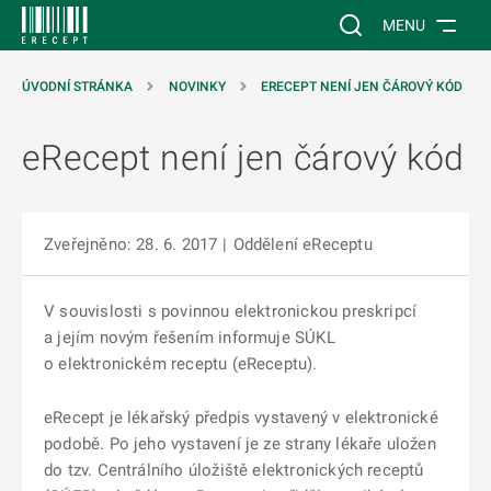
 NA HLAVNÍ OBSAH
Vyhledávání na web
MENU
ÚVODNÍ STRÁNKA
NOVINKY
ERECEPT NENÍ JEN ČÁROVÝ KÓD
eRecept není jen čárový kód
Zveřejněno: 28. 6. 2017
|
Oddělení eReceptu
V souvislosti s povinnou elektronickou preskripcí
a jejím novým řešením informuje SÚKL
o elektronickém receptu (eReceptu).
eRecept je lékařský předpis vystavený v elektronické
podobě. Po jeho vystavení je ze strany lékaře uložen
do tzv. Centrálního úložiště elektronických receptů