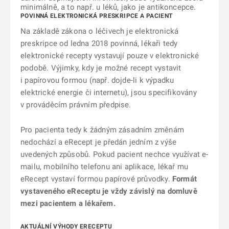
minimálně, a to např. u léků, jako je antikoncepce.
POVINNÁ ELEKTRONICKÁ PRESKRIPCE A PACIENT
Na základě zákona o léčivech je elektronická
preskripce od ledna 2018 povinná, lékaři tedy
elektronické recepty vystavují pouze v elektronické
podobě. Výjimky, kdy je možné recept vystavit
i papírovou formou (např. dojde-li k výpadku
elektrické energie či internetu), jsou specifikovány
v prováděcím právním předpise.
Pro pacienta tedy k žádným zásadním změnám
nedochází a eRecept je předán jedním z výše
uvedených způsobů. Pokud pacient nechce využívat e-
mailu, mobilního telefonu ani aplikace, lékař mu
eRecept vystaví formou papírové průvodky.
Formát
vystaveného eReceptu je vždy závislý na domluvě
mezi pacientem a lékařem.
AKTUÁLNÍ VÝHODY ERECEPTU