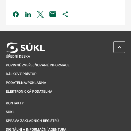
Odkaz se otevře na nové kartě
Odkaz se otevře na nové kartě
Odkaz se otevře na nové kartě
Odkaz se otevře na nové kartě
ZPĚT 
ÚŘEDNÍ DESKA
POVINNĚ ZVEŘEJŇOVANÉ INFORMACE
DÁLKOVÝ PŘÍSTUP
PODATELNA/POKLADNA
ELEKTRONICKÁ PODATELNA
KONTAKTY
SÚKL
SPRÁVA ZÁKLADNÍCH REGISTRŮ
DIGITÁLNÍ A INFORMAČNÍ AGENTURA