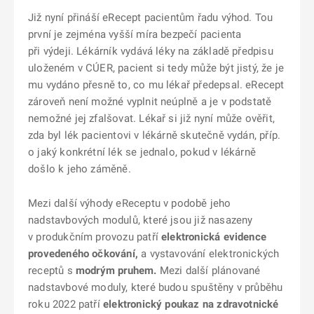
Již nyní přináší eRecept pacientům řadu výhod. Tou
první je zejména vyšší míra bezpečí pacienta
při výdeji. Lékárník vydává léky na základě předpisu
uloženém v CÚER, pacient si tedy může být jistý, že je
mu vydáno přesně to, co mu lékař předepsal. eRecept
zároveň není možné vyplnit neúplně a je v podstatě
nemožné jej zfalšovat. Lékař si již nyní může ověřit,
zda byl lék pacientovi v lékárně skutečně vydán, příp.
o jaký konkrétní lék se jednalo, pokud v lékárně
došlo k jeho záměně.
Mezi další výhody eReceptu v podobě jeho
nadstavbových modulů, které jsou již nasazeny
v produkčním provozu patří
elektronická evidence
provedeného očkování,
a vystavování elektronických
receptů s
modrým pruhem.
Mezi další plánované
nadstavbové moduly, které budou spuštěny v průběhu
roku 2022 patří
elektronický poukaz na zdravotnické