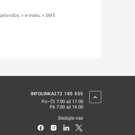
 průvodce, v e-mailu, v SMS
272 185 555
INFOLINKA
ZPĚT NAHORU
Po–Čt 7:00 až 17:00
Pá 7:00 až 16:00
Sledujte nás
Odkaz se otevře na nové kartě
Odkaz se otevře na nové kartě
Odkaz se otevře na nové kar
Odkaz se otevře na nov