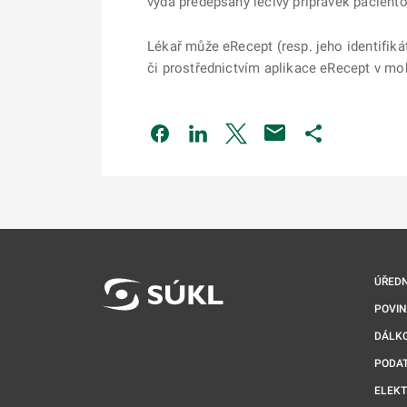
vydá předepsaný léčivý přípravek paciento
Lékař může eRecept (resp. jeho identifiká
či prostřednictvím aplikace eRecept v mob
Odkaz se otevře na nové kartě
Odkaz se otevře na nové kart
Odkaz se otevře na nov
Odkaz se otev
ÚŘEDN
POVI
DÁLKO
PODA
ELEK