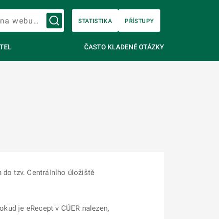
Vyhledávání na webu…
STATISTIKA
PŘÍSTUPY
TEL
ČASTO KLADENÉ OTÁZKY
do tzv. Centrálního úložiště
 pokud je eRecept v CÚER nalezen,