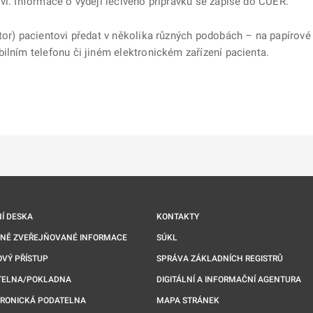
vi. Informace o výdeji léčivého přípravku se zapíše do CÚER.
tor) pacientovi předat v několika různých podobách – na papírové
ilním telefonu či jiném elektronickém zařízení pacienta.
ě
é kartě
ře na nové kartě
Í DESKA
KONTAKTY
NNĚ ZVEŘEJŇOVANÉ INFORMACE
SÚKL
VÝ PŘÍSTUP
SPRÁVA ZÁKLADNÍCH REGISTRŮ
TELNA/POKLADNA
DIGITÁLNÍ A INFORMAČNÍ AGENTURA
TRONICKÁ PODATELNA
MAPA STRÁNEK