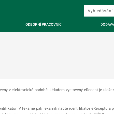
ODBORNÍ PRACOVNÍCI
DODAVA
avený v elektronické podobě. Lékařem vystavený eRecept je uložen 
ntifikátor. V lékárně pak lékárník načte identifikátor eReceptu a