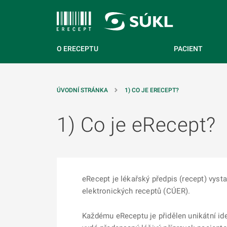
 NA HLAVNÍ OBSAH
O ERECEPTU
PACIENT
ÚVODNÍ STRÁNKA
1) CO JE ERECEPT?
1) Co je eRecept?
eRecept je lékařský předpis (recept) vyst
elektronických receptů (CÚER).
Každému eReceptu je přidělen unikátní ide