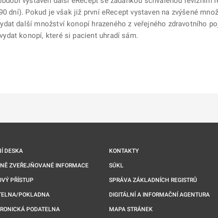
 období vystaven další eRecept se žádankou schválenou revizním 
90 dní). Pokud je však již první eRecept vystaven na zvýšené mno
dat další množství konopí hrazeného z veřejného zdravotního poj
dat konopí, které si pacient uhradí sám.
ě
é kartě
ře na nové kartě
Í DESKA
KONTAKTY
NNĚ ZVEŘEJŇOVANÉ INFORMACE
SÚKL
VÝ PŘÍSTUP
SPRÁVA ZÁKLADNÍCH REGISTRŮ
TELNA/POKLADNA
DIGITÁLNÍ A INFORMAČNÍ AGENTURA
TRONICKÁ PODATELNA
MAPA STRÁNEK