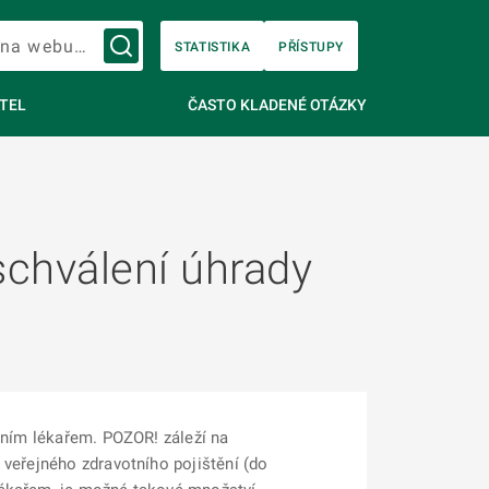
Vyhledávání na webu…
STATISTIKA
PŘÍSTUPY
TEL
ČASTO KLADENÉ OTÁZKY
chválení úhrady
izním lékařem. POZOR! záleží na
 veřejného zdravotního pojištění (do