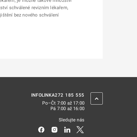
lékařem, je možné takové množství
žství schválené revizním lékařem,
ištění bez nového schválení
272 185 555
INFOLINKA
ZPĚT NAHORU
Po–Čt 7:00 až 17:00
Pá 7:00 až 16:00
Sledujte nás
Odkaz se otevře na nové kartě
Odkaz se otevře na nové kartě
Odkaz se otevře na nové kar
Odkaz se otevře na nov