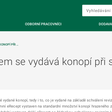
ODBORNÍ PRACOVNÍCI
DODAVA
ONOPÍ PŘI …
m se vydává konopí při s
 vydané konopí, tedy i to, co je vydané na základě schválení rev
první eRecept vystaven na standardní množství konopí hrazeného z