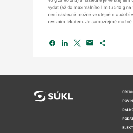
90 g za 90 dnů) a následně je ve stejném
vydat (až do maximálního limitu 540 g na 
není následně možné ve stejném období vy
revizním lékařem. Je samozřejmě možné vy
Odkaz se otevře na nové kartě
Odkaz se otevře na nové kart
Odkaz se otevře na nov
Odkaz se otev
ÚŘEDN
POVI
DÁLKO
PODA
ELEK