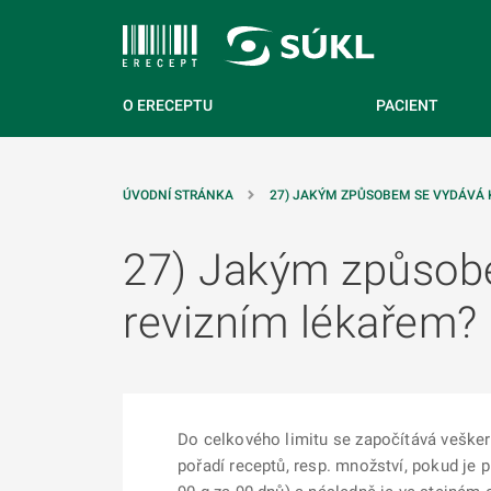
 NA HLAVNÍ OBSAH
O ERECEPTU
PACIENT
ÚVODNÍ STRÁNKA
27) JAKÝM ZPŮSOBEM SE VYDÁVÁ K
27) Jakým způsobe
revizním lékařem?
Do celkového limitu se započítává veškeré
pořadí receptů, resp. množství, pokud je 