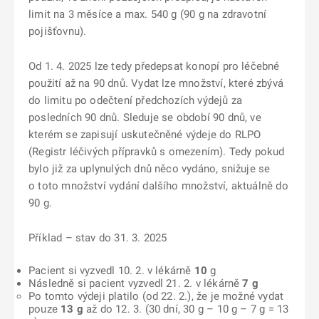
limit na 3 měsíce a max. 540 g (90 g na zdravotní
pojišťovnu).
Od 1. 4. 2025 lze tedy předepsat konopí pro léčebné
použití až na 90 dnů. Vydat lze množství, které zbývá
do limitu po odečtení předchozích výdejů za
posledních 90 dnů. Sleduje se období 90 dnů, ve
kterém se zapisují uskutečněné výdeje do RLPO
(Registr léčivých přípravků s omezením). Tedy pokud
bylo již za uplynulých dnů něco vydáno, snižuje se
o toto množství vydání dalšího množství, aktuálně do
90 g.
Příklad – stav do 31. 3. 2025
Pacient si vyzvedl 10. 2. v lékárně
10
g
Následně si pacient vyzvedl 21. 2. v lékárně
7 g
Po tomto výdeji platilo (od 22. 2.), že je možné vydat
pouze
13 g
až do 12. 3. (30 dní, 30 g – 10 g – 7 g = 13