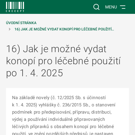
 NA HLAVNÍ OBSAH
Vyhledávání na web
MENU
ÚVODNÍ STRÁNKA
16) JAK JE MOŽNÉ VYDAT KONOPÍ PRO LÉČEBNÉ POUŽITÍ…
16) Jak je možné vydat
konopí pro léčebné použití
po 1. 4. 2025
Na základě novely (č. 12/2025 Sb. s účinností
k 1. 4. 2025) vyhlášky č. 236/2015 Sb., o stanovení
podmínek pro předepisování, přípravu, distribuci,
výdej a používání individuálně připravovaných
léčivých přípravků s obsahem konopí pro léčebné
použití, ve znění pozdějších předpisů, je nastaven