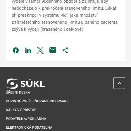
výdeje v rámci 90denního období a zajišťuje, aby
nedocházelo k překročení stanoveného limitu. Lékař
při preskripci v systému vidí, jaké množství
z tříměsíčního stanoveného limitu u daného pacienta
zbývá k výdeji (hrazeného i celkově).
Odkaz se otevře na nové kartě
Odkaz se otevře na nové kartě
Odkaz se otevře na nové kartě
Odkaz se otevře na nové kartě
ZPĚT 
ÚŘEDNÍ DESKA
POVINNĚ ZVEŘEJŇOVANÉ INFORMACE
DÁLKOVÝ PŘÍSTUP
PODATELNA/POKLADNA
ELEKTRONICKÁ PODATELNA