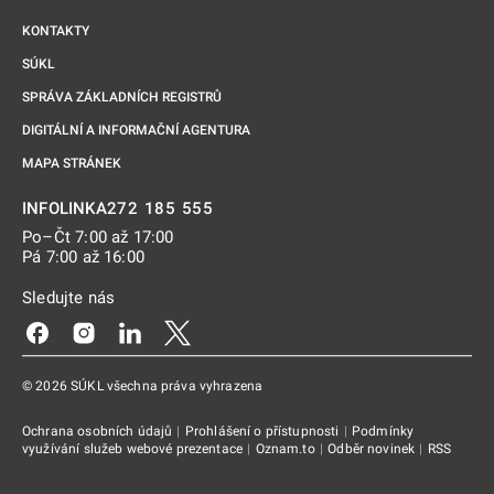
KONTAKTY
SÚKL
SPRÁVA ZÁKLADNÍCH REGISTRŮ
DIGITÁLNÍ A INFORMAČNÍ AGENTURA
MAPA STRÁNEK
272 185 555
INFOLINKA
Po–Čt 7:00 až 17:00
Pá 7:00 až 16:00
Sledujte nás
Odkaz se otevře na nové kartě
Odkaz se otevře na nové kartě
Odkaz se otevře na nové kartě
Odkaz se otevře na nové kartě
© 2026 SÚKL všechna práva vyhrazena
Ochrana osobních údajů
|
Prohlášení o přístupnosti
|
Podmínky
využívání služeb webové prezentace
|
Oznam.to
|
Odběr novinek
|
RSS