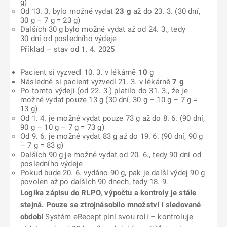
g)
Od 13. 3. bylo možné vydat
23 g
až do 23. 3. (30 dní,
30 g – 7 g = 23 g)
Dalších 30 g bylo možné vydat až od 24. 3., tedy
30 dní od posledního výdeje
Příklad – stav od 1. 4. 2025
Pacient si vyzvedl 10. 3. v lékárně
10
g
Následně si pacient vyzvedl 21. 3. v lékárně
7
g
Po tomto výdeji (od 22. 3.) platilo do 31. 3., že je
možné vydat pouze 13 g (30 dní, 30 g – 10 g – 7 g =
13 g)
Od 1. 4. je možné vydat pouze 73 g až do 8. 6. (90 dní,
90 g – 10 g – 7 g = 73 g)
Od 9. 6. je možné vydat 83 g až do 19. 6. (90 dní, 90 g
– 7 g = 83 g)
Dalších 90 g je možné vydat od 20. 6., tedy 90 dní od
posledního výdeje
Pokud bude 20. 6. vydáno 90 g, pak je další výdej 90 g
povolen až po dalších 90 dnech, tedy 18. 9.
Logika zápisu do RLPO, výpočtu a kontroly je stále
stejná. Pouze se ztrojnásobilo množství i sledované
období
Systém eRecept plní svou roli – kontroluje