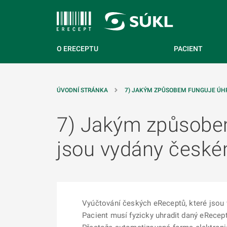
 NA HLAVNÍ OBSAH
O ERECEPTU
PACIENT
ÚVODNÍ STRÁNKA
7) JAKÝM ZPŮSOBEM FUNGUJE ÚH
7) Jakým způsobem 
jsou vydány českém
Vyúčtování českých eReceptů, které jsou v
Pacient musí fyzicky uhradit daný eRecept