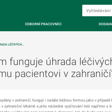
ODBORNÍ PRACOVNÍCI
DODAVA
RADA LÉČIVÝCH…
funguje úhrada léčivých 
u pacientovi v zahraničí
ydány v zahraničí, fungují i nadále běžnou formou jako v případě 
 v zahraniční lékárně a jeho následné vyúčtování řeší napřímo s k