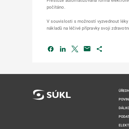
Přestože automatizovaná forma elektronic
počítáno.
V souvislosti s možností vyzvednout léky
nákladů na léčivé přípravky svoji zdravot
Odkaz se otevře na nové kartě
Odkaz se otevře na nové kart
Odkaz se otevře na nov
Odkaz se otev
ÚŘEDN
POVI
DÁLKO
PODA
ELEK