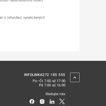
 touto nadstavbovou funkcí
dat o refundaci vynaložených
272 185 555
INFOLINKA
ZPĚT NAHORU
Po–Čt 7:00 až 17:00
Pá 7:00 až 16:00
Sledujte nás
Odkaz se otevře na nové kartě
Odkaz se otevře na nové kartě
Odkaz se otevře na nové kar
Odkaz se otevře na nov