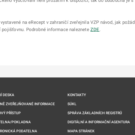
kého vyúčtování není prozatím k dispozici, tak do budoucna je s
 vystavené na eRecept v zahraničí zveřejnila VZP návod, jak požá
ní pojišťovnu. Podrobné informace naleznete
ZDE
.
ě
é kartě
ře na nové kartě
Í DESKA
KONTAKTY
NNĚ ZVEŘEJŇOVANÉ INFORMACE
SÚKL
VÝ PŘÍSTUP
SPRÁVA ZÁKLADNÍCH REGISTRŮ
TELNA/POKLADNA
DIGITÁLNÍ A INFORMAČNÍ AGENTURA
TRONICKÁ PODATELNA
MAPA STRÁNEK