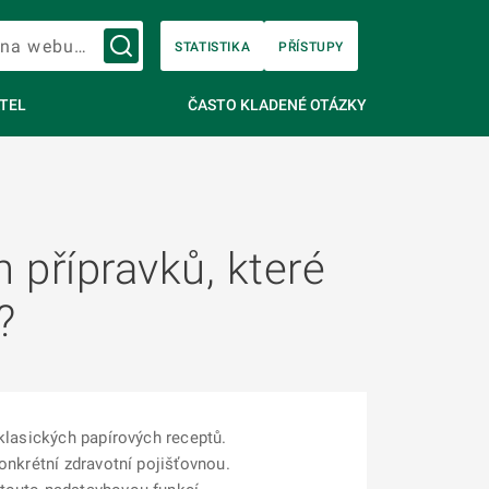
Vyhledávání na webu…
STATISTIKA
PŘÍSTUPY
TEL
ČASTO KLADENÉ OTÁZKY
přípravků, které
?
klasických papírových receptů.
onkrétní zdravotní pojišťovnou.