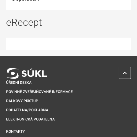
eRecept
ZPĚT 
ÚŘEDNÍ DESKA
POVINNĚ ZVEŘEJŇOVANÉ INFORMACE
DÁLKOVÝ PŘÍSTUP
PODATELNA/POKLADNA
ELEKTRONICKÁ PODATELNA
KONTAKTY