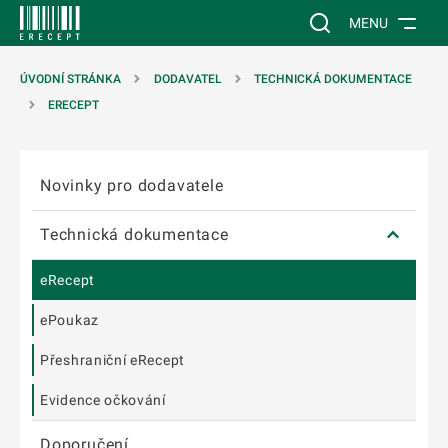
T NA POSTRANNÍ MENU
ÍT NA HLAVNÍ OBSAH
Vyhledávání na web
MENU
ÚVODNÍ STRÁNKA
DODAVATEL
TECHNICKÁ DOKUMENTACE
ERECEPT
Přeskočit postranní menu
Novinky pro dodavatele
Technická dokumentace
eRecept
ePoukaz
Přeshraniční eRecept
Evidence očkování
Doporučení