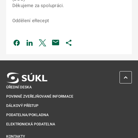
Děkujeme za spolupráci.
Oddělení eRecept
Odkaz se otevře na nové kartě
Odkaz se otevře na nové kartě
Odkaz se otevře na nové kartě
Odkaz se otevře na nové kartě
ZPĚT 
ÚŘEDNÍ DESKA
POVINNĚ ZVEŘEJŇOVANÉ INFORMACE
DÁLKOVÝ PŘÍSTUP
PODATELNA/POKLADNA
ELEKTRONICKÁ PODATELNA
KONTAKTY