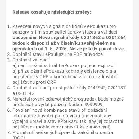
Release obsahuje následující změny:
Zavedení nových signálních kódů v ePoukazu pro
senzory, s tím související úpravy služeb a validací
Upozornění: Nové signální kódy 0201363 a 0201364
budou k dispozici až v číselníku zveřejněném na
opendatech od 1. 5. 2026. Nelze je tedy použít dříve.
Doplnění stavu ePoukazu na PDF průvodce
Doplnění validací
a) není možné schválit ePoukaz po jeho expiraci
b) při založení ePoukazu kontroly existence čísla
pojištěnce v CRP a kontrola na zadanou zdravotní
pojišťovnu proti CRP
Doplnění validací pro signální kódy 0142942, 0201137
a 0201142
Neregistrovaný zdravotnický prostředek bude možné
předepsat a vydat pouze s kódem 9999999.
Povolení nové kombinace stavů při dožádání
informací zdravotní pojišťovnou (možnost, aby
výdejna upravila stav ePoukazu tak, aby jej zdravotní
pojišťovna mohla znovu převzít ke zpracování)
Promítnutí veškerých úprav do záložního centra
(DCC)