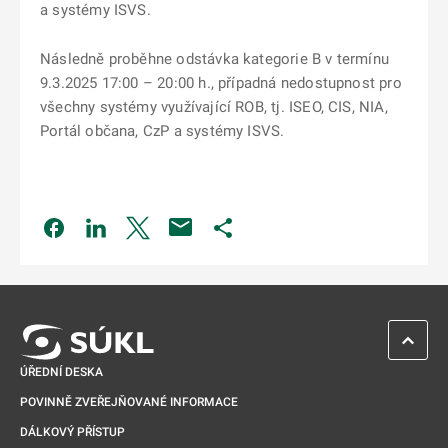
a systémy ISVS.
Následně proběhne odstávka kategorie B v termínu
9.3.2025 17:00 – 20:00 h., případná nedostupnost pro
všechny systémy využívající ROB, tj. ISEO, CIS, NIA,
Portál občana, CzP a systémy ISVS.
Odkaz se otevře na nové kartě
Odkaz se otevře na nové kartě
Odkaz se otevře na nové kartě
Odkaz se otevře na nové kartě
ZPĚT 
ÚŘEDNÍ DESKA
POVINNĚ ZVEŘEJŇOVANÉ INFORMACE
DÁLKOVÝ PŘÍSTUP