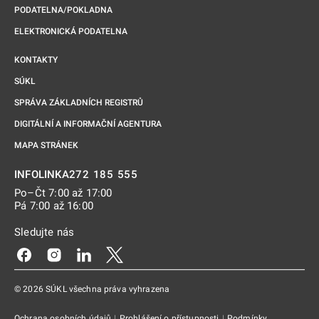
PODATELNA/POKLADNA
ELEKTRONICKÁ PODATELNA
KONTAKTY
SÚKL
SPRÁVA ZÁKLADNÍCH REGISTRŮ
DIGITÁLNÍ A INFORMAČNÍ AGENTURA
MAPA STRÁNEK
272 185 555
INFOLINKA
Po–Čt 7:00 až 17:00
Pá 7:00 až 16:00
Sledujte nás
Odkaz se otevře na nové kartě
Odkaz se otevře na nové kartě
Odkaz se otevře na nové kartě
Odkaz se otevře na nové kartě
© 2026 SÚKL všechna práva vyhrazena
Ochrana osobních údajů
|
Prohlášení o přístupnosti
|
Podmínky