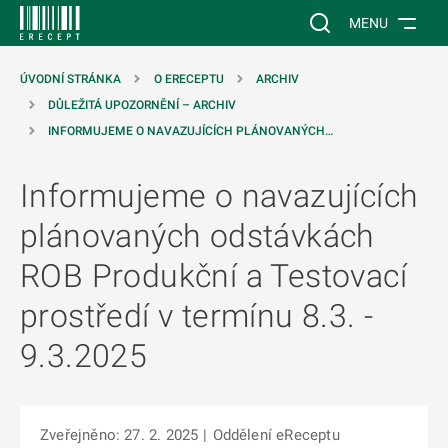
 NA HLAVNÍ OBSAH
Vyhledávání na web
MENU
ÚVODNÍ STRÁNKA
O ERECEPTU
ARCHIV
DŮLEŽITÁ UPOZORNĚNÍ – ARCHIV
INFORMUJEME O NAVAZUJÍCÍCH PLÁNOVANÝCH…
Informujeme o navazujících
plánovaných odstávkách
ROB Produkční a Testovací
prostředí v termínu 8.3. -
9.3.2025
Zveřejněno: 27. 2. 2025
|
Oddělení eReceptu