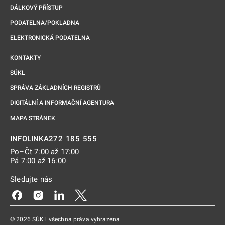
DÁLKOVÝ PŘÍSTUP
PODATELNA/POKLADNA
ELEKTRONICKÁ PODATELNA
KONTAKTY
SÚKL
SPRÁVA ZÁKLADNÍCH REGISTRŮ
DIGITÁLNÍ A INFORMAČNÍ AGENTURA
MAPA STRÁNEK
272 185 555
INFOLINKA
Po–Čt 7:00 až 17:00
Pá 7:00 až 16:00
Sledujte nás
Odkaz se otevře na nové kartě
Odkaz se otevře na nové kartě
Odkaz se otevře na nové kartě
Odkaz se otevře na nové kartě
© 2026 SÚKL všechna práva vyhrazena