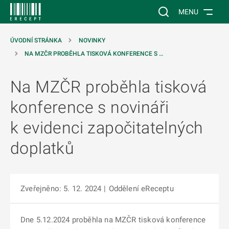
 NA HLAVNÍ OBSAH
Vyhledávání na web
MENU
ÚVODNÍ STRÁNKA
NOVINKY
NA MZČR PROBĚHLA TISKOVÁ KONFERENCE S …
Na MZČR proběhla tisková
konference s novináři
k evidenci započitatelných
doplatků
Zveřejněno: 5. 12. 2024
|
Oddělení eReceptu
Dne 5.12.2024 proběhla na MZČR tisková konference