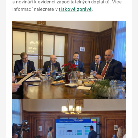
s novináři k evidenci započitatelných doplatků. Více
informací naleznete v
tiskové zprávě
.