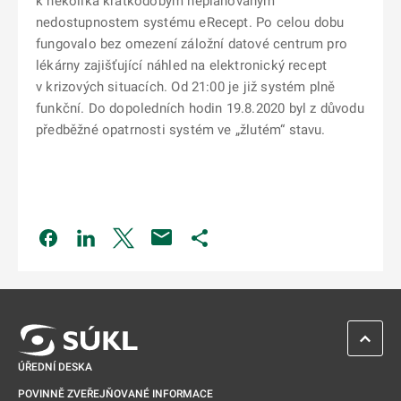
k několika krátkodobým neplánovaným
nedostupnostem systému eRecept. Po celou dobu
fungovalo bez omezení záložní datové centrum pro
lékárny zajišťující náhled na elektronický recept
v krizových situacích. Od 21:00 je již systém plně
funkční. Do dopoledních hodin 19.8.2020 byl z důvodu
předběžné opatrnosti systém ve „žlutém“ stavu.
Odkaz se otevře na nové kartě
Odkaz se otevře na nové kartě
Odkaz se otevře na nové kartě
Odkaz se otevře na nové kartě
ZPĚT 
ÚŘEDNÍ DESKA
POVINNĚ ZVEŘEJŇOVANÉ INFORMACE