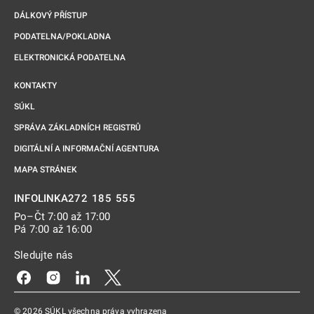
DÁLKOVÝ PŘÍSTUP
PODATELNA/POKLADNA
ELEKTRONICKÁ PODATELNA
KONTAKTY
SÚKL
SPRÁVA ZÁKLADNÍCH REGISTRŮ
DIGITÁLNÍ A INFORMAČNÍ AGENTURA
MAPA STRÁNEK
272 185 555
INFOLINKA
Po–Čt 7:00 až 17:00
Pá 7:00 až 16:00
Sledujte nás
Odkaz se otevře na nové kartě
Odkaz se otevře na nové kartě
Odkaz se otevře na nové kartě
Odkaz se otevře na nové kartě
© 2026 SÚKL všechna práva vyhrazena