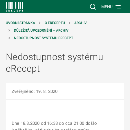
 NA HLAVNÍ OBSAH
Vyhledávání na web
MENU
ÚVODNÍ STRÁNKA
O ERECEPTU
ARCHIV
DŮLEŽITÁ UPOZORNĚNÍ – ARCHIV
NEDOSTUPNOST SYSTÉMU ERECEPT
Nedostupnost systému
eRecept
Zveřejněno: 19. 8. 2020
Dne 18.8.2020 od 16:38 do cca 21:00 došlo