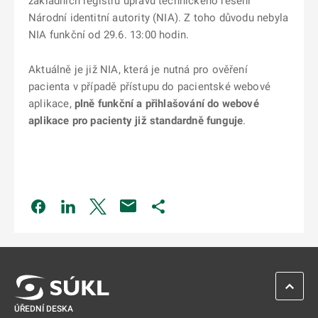
základních registrů úpravu technického řešení
Národní identitní autority (NIA). Z toho důvodu nebyla
NIA funkční od 29.6. 13:00 hodin.
Aktuálně je již NIA, která je nutná pro ověření
pacienta v případě přístupu do pacientské webové
aplikace,
plně funkční a přihlašování do webové
aplikace pro pacienty již standardně funguje
.
Odkaz se otevře na nové kartě
Odkaz se otevře na nové kartě
Odkaz se otevře na nové kartě
Odkaz se otevře na nové kartě
ZPĚT 
ÚŘEDNÍ DESKA