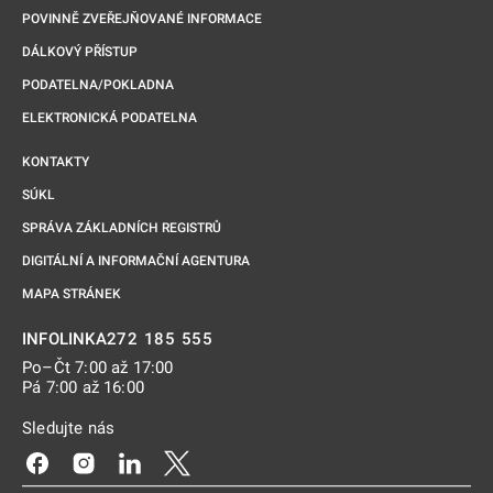
POVINNĚ ZVEŘEJŇOVANÉ INFORMACE
DÁLKOVÝ PŘÍSTUP
PODATELNA/POKLADNA
ELEKTRONICKÁ PODATELNA
KONTAKTY
SÚKL
SPRÁVA ZÁKLADNÍCH REGISTRŮ
DIGITÁLNÍ A INFORMAČNÍ AGENTURA
MAPA STRÁNEK
272 185 555
INFOLINKA
Po–Čt 7:00 až 17:00
Pá 7:00 až 16:00
Sledujte nás
Odkaz se otevře na nové kartě
Odkaz se otevře na nové kartě
Odkaz se otevře na nové kartě
Odkaz se otevře na nové kartě