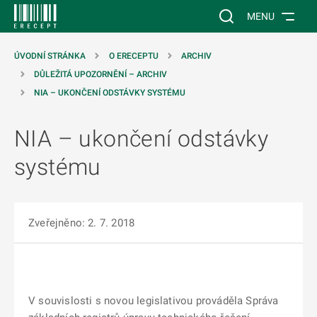
 NA HLAVNÍ OBSAH
Vyhledávání na web
MENU
ÚVODNÍ STRÁNKA
O ERECEPTU
ARCHIV
DŮLEŽITÁ UPOZORNĚNÍ – ARCHIV
NIA – UKONČENÍ ODSTÁVKY SYSTÉMU
NIA – ukončení odstávky
systému
Zveřejněno: 2. 7. 2018
V souvislosti s novou legislativou prováděla Správa