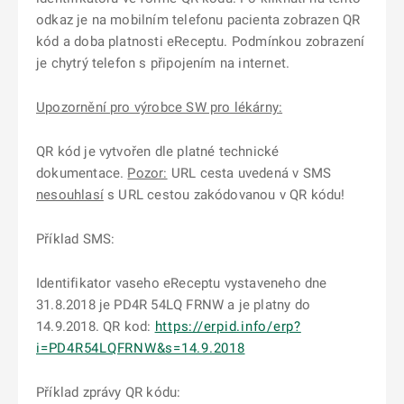
odkaz je na mobilním telefonu pacienta zobrazen QR
kód a doba platnosti eReceptu. Podmínkou zobrazení
je chytrý telefon s připojením na internet.
Upozornění pro výrobce SW pro lékárny:
QR kód je vytvořen dle platné technické
dokumentace.
Pozor:
URL cesta uvedená v SMS
nesouhlasí
s URL cestou zakódovanou v QR kódu!
Příklad SMS:
Identifikator vaseho eReceptu vystaveneho dne
31.8.2018 je PD4R 54LQ FRNW a je platny do
14.9.2018. QR kod:
https://erpid.info/erp?
i=PD4R54LQFRNW&s=14.9.2018
Příklad zprávy QR kódu: