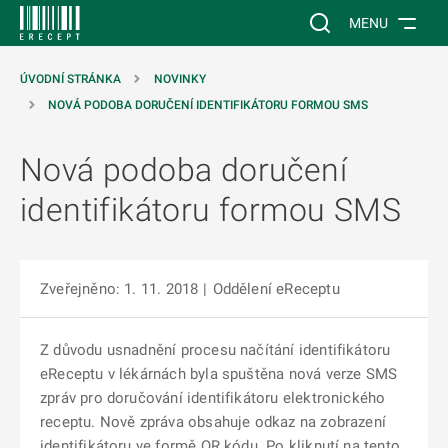
 NA HLAVNÍ OBSAH
Vyhledávání na web
MENU
ÚVODNÍ STRÁNKA
NOVINKY
NOVÁ PODOBA DORUČENÍ IDENTIFIKÁTORU FORMOU SMS
Nová podoba doručení
identifikátoru formou SMS
Zveřejněno: 1. 11. 2018
|
Oddělení eReceptu
Z důvodu usnadnění procesu načítání identifikátoru
eReceptu v lékárnách byla spuštěna nová verze SMS
zpráv pro doručování identifikátoru elektronického
receptu. Nově zpráva obsahuje odkaz na zobrazení
identifikátoru ve formě QR kódu. Po kliknutí na tento