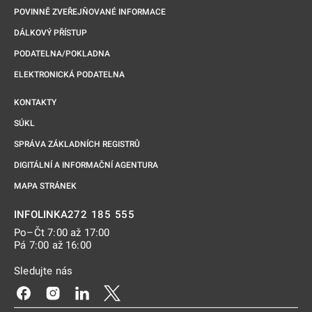
POVINNĚ ZVEŘEJŇOVANÉ INFORMACE
DÁLKOVÝ PŘÍSTUP
PODATELNA/POKLADNA
ELEKTRONICKÁ PODATELNA
KONTAKTY
SÚKL
SPRÁVA ZÁKLADNÍCH REGISTRŮ
DIGITÁLNÍ A INFORMAČNÍ AGENTURA
MAPA STRÁNEK
272 185 555
INFOLINKA
Po–Čt 7:00 až 17:00
Pá 7:00 až 16:00
Sledujte nás
Odkaz se otevře na nové kartě
Odkaz se otevře na nové kartě
Odkaz se otevře na nové kartě
Odkaz se otevře na nové kartě