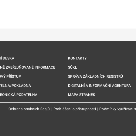
ě
é kartě
ře na nové kartě
Í DESKA
KONTAKTY
NNĚ ZVEŘEJŇOVANÉ INFORMACE
SÚKL
VÝ PŘÍSTUP
SPRÁVA ZÁKLADNÍCH REGISTRŮ
TELNA/POKLADNA
DIGITÁLNÍ A INFORMAČNÍ AGENTURA
TRONICKÁ PODATELNA
MAPA STRÁNEK
Ochrana osobních údajů
|
Prohlášení o přístupnosti
|
Podmínky využívání 