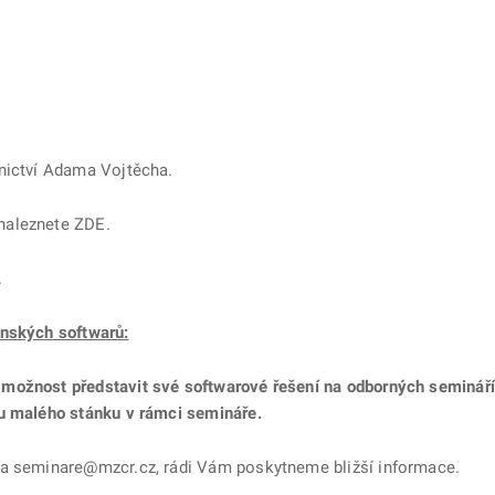
nictví Adama Vojtěcha.
naleznete ZDE.
.
enských softwarů:
možnost představit své softwarové řešení na odborných semináří
ou malého stánku v rámci semináře.
na seminare@mzcr.cz, rádi Vám poskytneme bližší informace.