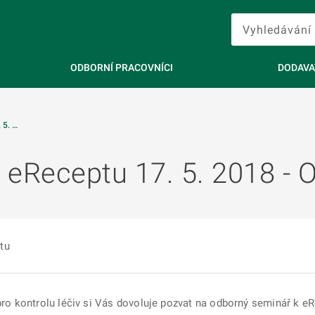
ODBORNÍ PRACOVNÍCI
DODAVA
5. …
eReceptu 17. 5. 2018 - O
tu
 pro kontrolu léčiv si Vás dovoluje pozvat na odborný seminář k 