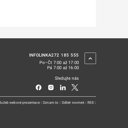
272 185 555
INFOLINKA
ZPĚT NAHORU
Po–Čt 7:00 až 17:00
Pá 7:00 až 16:00
Sledujte nás
Odkaz se otevře na nové kartě
Odkaz se otevře na nové kartě
Odkaz se otevře na nové kar
Odkaz se otevře na nov
služeb webové prezentace
|
Oznam.to
|
Odběr novinek
|
RSS
|