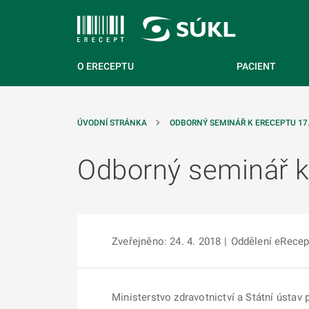
 NA HLAVNÍ OBSAH
O ERECEPTU
PACIENT
ÚVODNÍ STRÁNKA
ODBORNÝ SEMINÁŘ K ERECEPTU 17. 
Odborný seminář k 
Zveřejněno: 24. 4. 2018
|
Oddělení eRecep
Ministerstvo zdravotnictví a Státní ústav