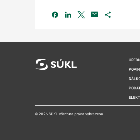
Odkaz se otevře na nové kartě
Odkaz se otevře na nové kart
Odkaz se otevře na nov
Odkaz se otev
ÚŘEDN
POVI
DÁLKO
PODA
ELEK
© 2026 SÚKL všechna práva vyhrazena