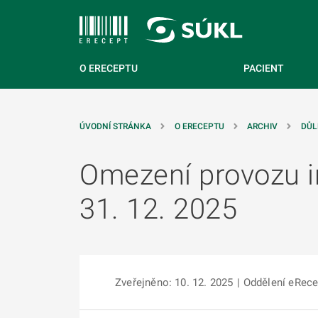
 NA HLAVNÍ OBSAH
O ERECEPTU
PACIENT
ÚVODNÍ STRÁNKA
O ERECEPTU
ARCHIV
DŮL
Omezení provozu i
31. 12. 2025
Zveřejněno: 10. 12. 2025
|
Oddělení eRece