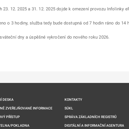
 23. 12. 2025 a 31. 12. 2025 dojde k omezení provozu Infolinky e
ceno o 3 hodiny, služba tedy bude dostupná od 7 hodin ráno do 14 
sváteční dny a úspěšné vykročení do nového roku 2026.
ě
é kartě
ře na nové kartě
Í DESKA
KONTAKTY
NNĚ ZVEŘEJŇOVANÉ INFORMACE
SÚKL
VÝ PŘÍSTUP
SPRÁVA ZÁKLADNÍCH REGISTRŮ
TELNA/POKLADNA
DIGITÁLNÍ A INFORMAČNÍ AGENTURA