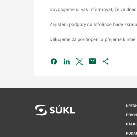
Dovolujeme si vás informovat, že ve dnech
Zajištění podpory na Infolince bude zkrá
Děkujeme za pochopení a přejeme klidné 
Odkaz se otevře na nové kartě
Odkaz se otevře na nové kart
Odkaz se otevře na nov
Odkaz se otev
ÚŘEDN
POVI
DÁLKO
PODA