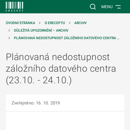
 NA HLAVNÍ OBSAH
Vyhledávání na web
MENU
ÚVODNÍ STRÁNKA
O ERECEPTU
ARCHIV
DŮLEŽITÁ UPOZORNĚNÍ – ARCHIV
PLÁNOVANÁ NEDOSTUPNOST ZÁLOŽNÍHO DATOVÉHO CENTRA …
Plánovaná nedostupnost
záložního datového centra
(23.10. - 24.10.)
Zveřejněno: 16. 10. 2019