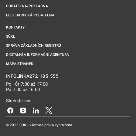
PODATELNA/POKLADNA
ELEKTRONICKÁ PODATELNA
KONTAKTY
SÚKL
SPRÁVA ZÁKLADNÍCH REGISTRŮ
DIGITÁLNÍ A INFORMAČNÍ AGENTURA
MAPA STRÁNEK
272 185 555
INFOLINKA
Po–Čt 7:00 až 17:00
Pá 7:00 až 16:00
Sledujte nás
Odkaz se otevře na nové kartě
Odkaz se otevře na nové kartě
Odkaz se otevře na nové kartě
Odkaz se otevře na nové kartě
© 2026 SÚKL všechna práva vyhrazena