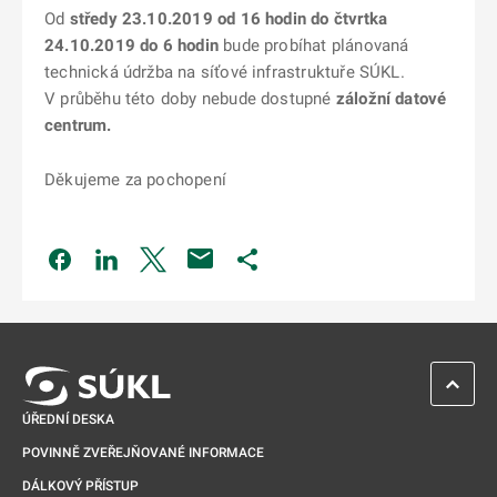
Od
středy 23.10.2019 od 16 hodin do čtvrtka
24.10.2019 do 6 hodin
bude probíhat plánovaná
technická údržba na síťové infrastruktuře SÚKL.
V průběhu této doby nebude dostupné
záložní datové
centrum.
Děkujeme za pochopení
Odkaz se otevře na nové kartě
Odkaz se otevře na nové kartě
Odkaz se otevře na nové kartě
Odkaz se otevře na nové kartě
ZPĚT 
ÚŘEDNÍ DESKA
POVINNĚ ZVEŘEJŇOVANÉ INFORMACE
DÁLKOVÝ PŘÍSTUP