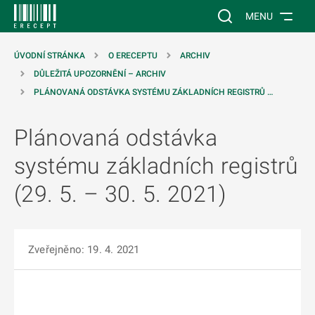
 NA HLAVNÍ OBSAH
Vyhledávání na web
MENU
ÚVODNÍ STRÁNKA
O ERECEPTU
ARCHIV
DŮLEŽITÁ UPOZORNĚNÍ – ARCHIV
PLÁNOVANÁ ODSTÁVKA SYSTÉMU ZÁKLADNÍCH REGISTRŮ …
Plánovaná odstávka
systému základních registrů
(29. 5. – 30. 5. 2021)
Zveřejněno: 19. 4. 2021