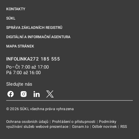
KONTAKTY
SÚKL
SPRÁVA ZÁKLADNÍCH REGISTRŮ
DIGITÁLNÍ A INFORMAČNÍ AGENTURA
MAPA STRÁNEK
272 185 555
INFOLINKA
Po–Čt 7:00 až 17:00
Pá 7:00 až 16:00
Sledujte nás
Odkaz se otevře na nové kartě
Odkaz se otevře na nové kartě
Odkaz se otevře na nové kartě
Odkaz se otevře na nové kartě
© 2026 SÚKL všechna práva vyhrazena
Ochrana osobních údajů
|
Prohlášení o přístupnosti
|
Podmínky
využívání služeb webové prezentace
|
Oznam.to
|
Odběr novinek
|
RSS