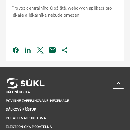
Provoz centrálního úložiště, webových aplikací pro
lékaře a lékárníka nebude omezen.
Odkaz se otevře na nové kartě
Odkaz se otevře na nové kartě
Odkaz se otevře na nové kartě
Odkaz se otevře na nové kartě
ZPĚT 
ÚŘEDNÍ DESKA
POVINNĚ ZVEŘEJŇOVANÉ INFORMACE
DÁLKOVÝ PŘÍSTUP
PODATELNA/POKLADNA
ELEKTRONICKÁ PODATELNA