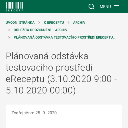
 NA HLAVNÍ OBSAH
Vyhledávání na web
MENU
ÚVODNÍ STRÁNKA
O ERECEPTU
ARCHIV
DŮLEŽITÁ UPOZORNĚNÍ – ARCHIV
PLÁNOVANÁ ODSTÁVKA TESTOVACÍHO PROSTŘEDÍ ERECEPTU…
Plánovaná odstávka
testovacího prostředí
eReceptu (3.10.2020 9:00 -
5.10.2020 00:00)
Zveřejněno: 25. 9. 2020