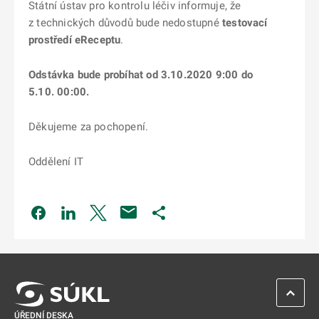
Státní ústav pro kontrolu léčiv informuje, že
z technických důvodů bude nedostupné
testovací
prostředí eReceptu
.
Odstávka bude probíhat od 3.10.2020 9:00 do
5.10. 00:00.
Děkujeme za pochopení.
Oddělení IT
Odkaz se otevře na nové kartě
Odkaz se otevře na nové kartě
Odkaz se otevře na nové kartě
Odkaz se otevře na nové kartě
ZPĚT 
ÚŘEDNÍ DESKA