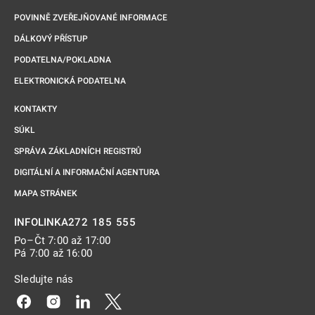
POVINNĚ ZVEŘEJŇOVANÉ INFORMACE
DÁLKOVÝ PŘÍSTUP
PODATELNA/POKLADNA
ELEKTRONICKÁ PODATELNA
KONTAKTY
SÚKL
SPRÁVA ZÁKLADNÍCH REGISTRŮ
DIGITÁLNÍ A INFORMAČNÍ AGENTURA
MAPA STRÁNEK
272 185 555
INFOLINKA
Po–Čt 7:00 až 17:00
Pá 7:00 až 16:00
Sledujte nás
Odkaz se otevře na nové kartě
Odkaz se otevře na nové kartě
Odkaz se otevře na nové kartě
Odkaz se otevře na nové kartě