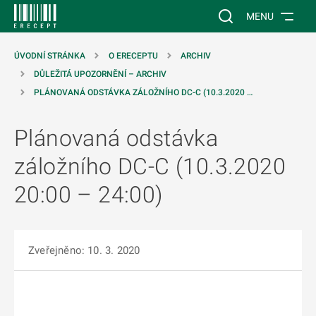
 NA HLAVNÍ OBSAH
Vyhledávání na web
MENU
ÚVODNÍ STRÁNKA
O ERECEPTU
ARCHIV
DŮLEŽITÁ UPOZORNĚNÍ – ARCHIV
PLÁNOVANÁ ODSTÁVKA ZÁLOŽNÍHO DC-C (10.3.2020 …
Plánovaná odstávka
záložního DC-C (10.3.2020
20:00 – 24:00)
Zveřejněno: 10. 3. 2020