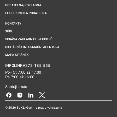
PODATELNA/POKLADNA
ELEKTRONICKÁ PODATELNA
KONTAKTY
SÚKL
SPRÁVA ZÁKLADNÍCH REGISTRŮ
DIGITÁLNÍ A INFORMAČNÍ AGENTURA
MAPA STRÁNEK
272 185 555
INFOLINKA
Po–Čt 7:00 až 17:00
Pá 7:00 až 16:00
Sledujte nás
Odkaz se otevře na nové kartě
Odkaz se otevře na nové kartě
Odkaz se otevře na nové kartě
Odkaz se otevře na nové kartě
© 2026 SÚKL všechna práva vyhrazena