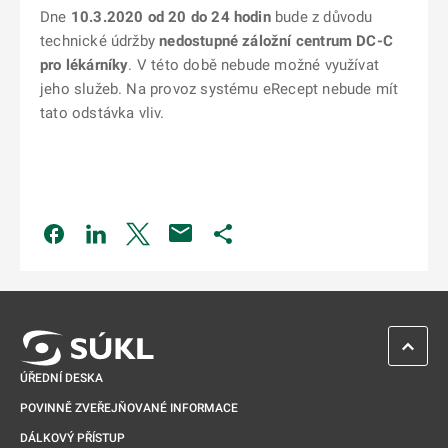
Dne
10.3.2020 od 20 do 24 hodin
bude z důvodu
technické údržby
nedostupné záložní centrum DC-C
pro lékárníky
. V této době nebude možné využívat
jeho služeb. Na provoz systému eRecept nebude mít
tato odstávka vliv.
Odkaz se otevře na nové kartě
Odkaz se otevře na nové kartě
Odkaz se otevře na nové kartě
Odkaz se otevře na nové kartě
ZPĚT 
ÚŘEDNÍ DESKA
POVINNĚ ZVEŘEJŇOVANÉ INFORMACE
DÁLKOVÝ PŘÍSTUP