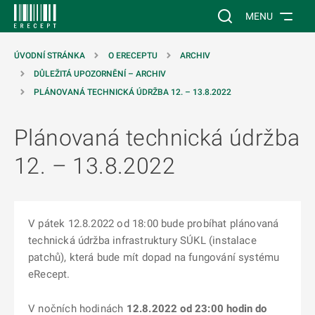
 NA HLAVNÍ OBSAH
Vyhledávání na web
MENU
ÚVODNÍ STRÁNKA
O ERECEPTU
ARCHIV
DŮLEŽITÁ UPOZORNĚNÍ – ARCHIV
PLÁNOVANÁ TECHNICKÁ ÚDRŽBA 12. – 13.8.2022
Plánovaná technická údržba
12. – 13.8.2022
V pátek 12.8.2022 od 18:00 bude probíhat plánovaná
technická údržba infrastruktury SÚKL (instalace
patchů), která bude mít dopad na fungování systému
eRecept.
V nočních hodinách
12.8.2022 od 23:00 hodin do