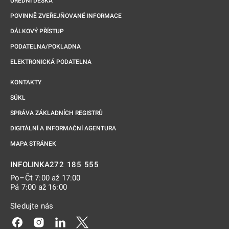
ÚŘEDNÍ DESKA
POVINNĚ ZVEŘEJŇOVANÉ INFORMACE
DÁLKOVÝ PŘÍSTUP
PODATELNA/POKLADNA
ELEKTRONICKÁ PODATELNA
KONTAKTY
SÚKL
SPRÁVA ZÁKLADNÍCH REGISTRŮ
DIGITÁLNÍ A INFORMAČNÍ AGENTURA
MAPA STRÁNEK
272 185 555
INFOLINKA
Po–Čt 7:00 až 17:00
Pá 7:00 až 16:00
Sledujte nás
Odkaz se otevře na nové kartě
Odkaz se otevře na nové kartě
Odkaz se otevře na nové kartě
Odkaz se otevře na nové kartě