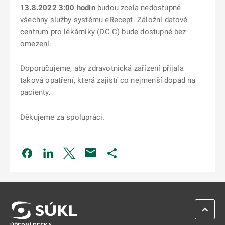
13.8.2022 3:00 hodin
budou zcela nedostupné
všechny služby systému eRecept. Záložní datové
centrum pro lékárníky (DC C) bude dostupné bez
omezení.
Doporučujeme, aby zdravotnická zařízení přijala
taková opatření, která zajistí co nejmenší dopad na
pacienty.
Děkujeme za spolupráci.
Odkaz se otevře na nové kartě
Odkaz se otevře na nové kartě
Odkaz se otevře na nové kartě
Odkaz se otevře na nové kartě
ZPĚT 