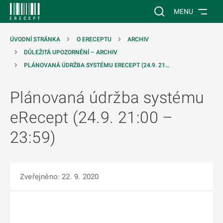
 NA HLAVNÍ OBSAH
Vyhledávání na web
MENU
ÚVODNÍ STRÁNKA
O ERECEPTU
ARCHIV
DŮLEŽITÁ UPOZORNĚNÍ – ARCHIV
PLÁNOVANÁ ÚDRŽBA SYSTÉMU ERECEPT (24.9. 21…
Plánovaná údržba systému
eRecept (24.9. 21:00 –
23:59)
Zveřejněno: 22. 9. 2020