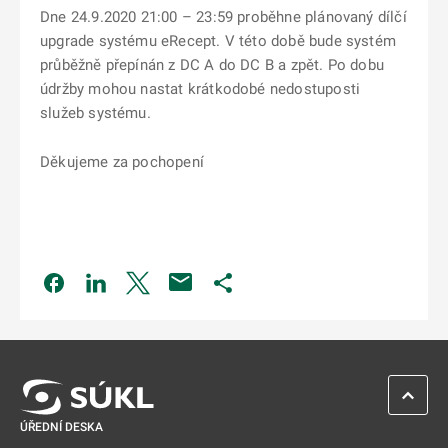
Dne 24.9.2020 21:00 – 23:59 proběhne plánovaný dílčí
upgrade systému eRecept. V této době bude systém
průběžně přepínán z DC A do DC B a zpět. Po dobu
údržby mohou nastat krátkodobé nedostuposti
služeb systému.
Děkujeme za pochopení
Odkaz se otevře na nové kartě
Odkaz se otevře na nové kartě
Odkaz se otevře na nové kartě
Odkaz se otevře na nové kartě
ZPĚT 
ÚŘEDNÍ DESKA