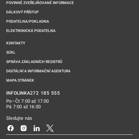
POVINNĚ ZVEŘEJŇOVANÉ INFORMACE
DÁLKOVÝ PŘÍSTUP
PODATELNA/POKLADNA
ELEKTRONICKÁ PODATELNA
KONTAKTY
SÚKL
SPRÁVA ZÁKLADNÍCH REGISTRŮ
DIGITÁLNÍ A INFORMAČNÍ AGENTURA
MAPA STRÁNEK
272 185 555
INFOLINKA
Po–Čt 7:00 až 17:00
Pá 7:00 až 16:00
Sledujte nás
Odkaz se otevře na nové kartě
Odkaz se otevře na nové kartě
Odkaz se otevře na nové kartě
Odkaz se otevře na nové kartě