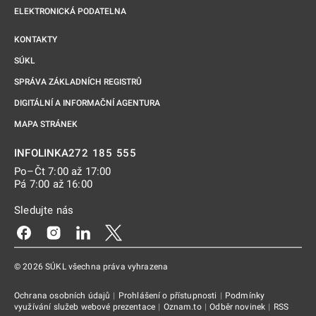
ELEKTRONICKÁ PODATELNA
KONTAKTY
SÚKL
SPRÁVA ZÁKLADNÍCH REGISTRŮ
DIGITÁLNÍ A INFORMAČNÍ AGENTURA
MAPA STRÁNEK
272 185 555
INFOLINKA
Po–Čt 7:00 až 17:00
Pá 7:00 až 16:00
Sledujte nás
Odkaz se otevře na nové kartě
Odkaz se otevře na nové kartě
Odkaz se otevře na nové kartě
Odkaz se otevře na nové kartě
© 2026 SÚKL všechna práva vyhrazena
Ochrana osobních údajů
|
Prohlášení o přístupnosti
|
Podmínky
využívání služeb webové prezentace
|
Oznam.to
|
Odběr novinek
|
RSS