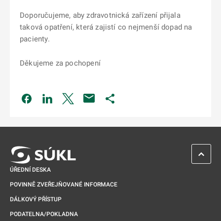
Doporučujeme, aby zdravotnická zařízení přijala
taková opatření, která zajistí co nejmenší dopad na
pacienty.
Děkujeme za pochopení
Odkaz se otevře na nové kartě
Odkaz se otevře na nové kartě
Odkaz se otevře na nové kartě
Odkaz se otevře na nové kartě
ZPĚT 
ÚŘEDNÍ DESKA
POVINNĚ ZVEŘEJŇOVANÉ INFORMACE
DÁLKOVÝ PŘÍSTUP
PODATELNA/POKLADNA