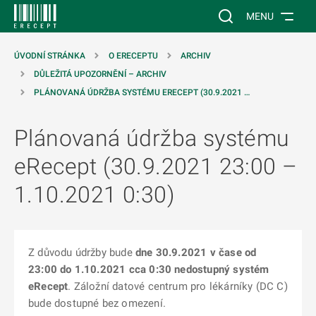
 NA HLAVNÍ OBSAH
Vyhledávání na web
MENU
ÚVODNÍ STRÁNKA
O ERECEPTU
ARCHIV
DŮLEŽITÁ UPOZORNĚNÍ – ARCHIV
PLÁNOVANÁ ÚDRŽBA SYSTÉMU ERECEPT (30.9.2021 …
Plánovaná údržba systému
eRecept (30.9.2021 23:00 –
1.10.2021 0:30)
Z důvodu údržby bude
dne 30.9.2021 v čase od
23:00 do 1.10.2021 cca 0:30 nedostupný systém
eRecept
. Záložní datové centrum pro lékárníky (DC C)
bude dostupné bez omezení.