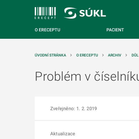
 NA HLAVNÍ OBSAH
O ERECEPTU
PACIENT
ÚVODNÍ STRÁNKA
O ERECEPTU
ARCHIV
DŮL
Problém v číselník
Zveřejněno: 1. 2. 2019
Aktualizace