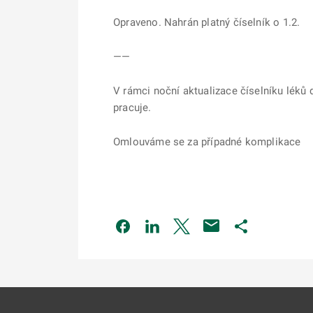
Opraveno. Nahrán platný číselník o 1.2.
——
V rámci noční aktualizace číselníku léků 
pracuje.
Omlouváme se za případné komplikace
Odkaz se otevře na nové kartě
Odkaz se otevře na nové kart
Odkaz se otevře na nov
Odkaz se otev