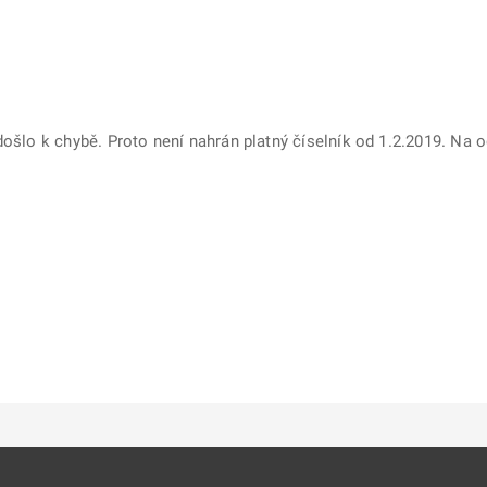
došlo k chybě. Proto není nahrán platný číselník od 1.2.2019. Na 
ě
é kartě
ře na nové kartě