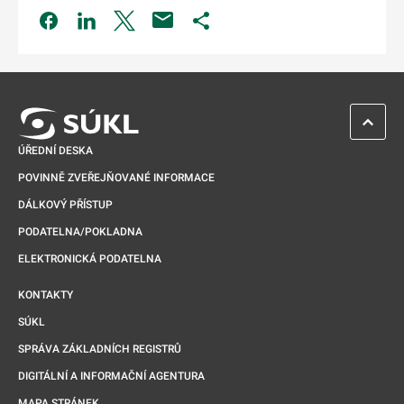
Odkaz se otevře na nové kartě
Odkaz se otevře na nové kartě
Odkaz se otevře na nové kartě
Odkaz se otevře na nové kartě
ZPĚT 
ÚŘEDNÍ DESKA
POVINNĚ ZVEŘEJŇOVANÉ INFORMACE
DÁLKOVÝ PŘÍSTUP
PODATELNA/POKLADNA
ELEKTRONICKÁ PODATELNA
KONTAKTY
SÚKL
SPRÁVA ZÁKLADNÍCH REGISTRŮ
DIGITÁLNÍ A INFORMAČNÍ AGENTURA
MAPA STRÁNEK