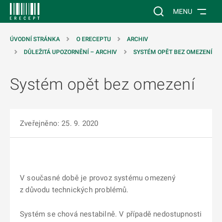
 NA HLAVNÍ OBSAH
Vyhledávání na web
MENU
ÚVODNÍ STRÁNKA
O ERECEPTU
ARCHIV
DŮLEŽITÁ UPOZORNĚNÍ – ARCHIV
SYSTÉM OPĚT BEZ OMEZENÍ
Systém opět bez omezení
Zveřejněno: 25. 9. 2020
V současné době je provoz systému omezený
z důvodu technických problémů.
Systém se chová nestabilně. V případě nedostupnosti