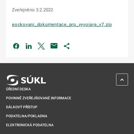
Zveřejněno 3.2.2022
eockovani_dokumentace_pro_vyvojare_v7.zip
Odkaz se otevře na nové kartě
Odkaz se otevře na nové kartě
Odkaz se otevře na nové kartě
Odkaz se otevře na nové kartě
ZPĚT 
ÚŘEDNÍ DESKA
POVINNĚ ZVEŘEJŇOVANÉ INFORMACE
DÁLKOVÝ PŘÍSTUP
PODATELNA/POKLADNA
ELEKTRONICKÁ PODATELNA