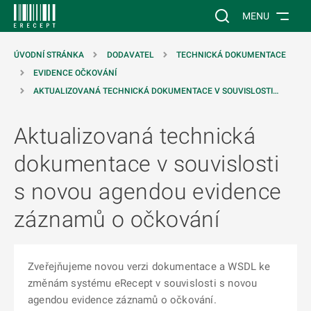
 NA HLAVNÍ OBSAH
Vyhledávání na web
MENU
ÚVODNÍ STRÁNKA
DODAVATEL
TECHNICKÁ DOKUMENTACE
EVIDENCE OČKOVÁNÍ
AKTUALIZOVANÁ TECHNICKÁ DOKUMENTACE V SOUVISLOSTI…
Aktualizovaná technická
dokumentace v souvislosti
s novou agendou evidence
záznamů o očkování
Zveřejňujeme novou verzi dokumentace a WSDL ke
změnám systému eRecept v souvislosti s novou
agendou evidence záznamů o očkování.