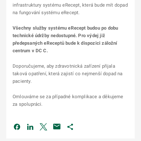
infrastruktury systému eRecept, která bude mít dopad
na fungování systému eRecept.
Všechny služby systému eRecept budou po dobu
technické údržby nedostupné. Pro výdej již
předepsaných eReceptů bude k dispozici záložní
centrum v DC C.
Doporučujeme, aby zdravotnická zařízení přijala
taková opatření, která zajistí co nejmenší dopad na
pacienty.
Omlouváme se za případné komplikace a děkujeme
za spolupráci.
Odkaz se otevře na nové kartě
Odkaz se otevře na nové kartě
Odkaz se otevře na nové kartě
Odkaz se otevře na nové kartě