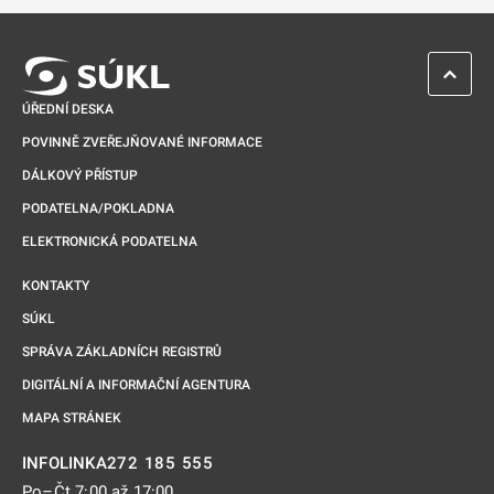
ZPĚT 
ÚŘEDNÍ DESKA
POVINNĚ ZVEŘEJŇOVANÉ INFORMACE
DÁLKOVÝ PŘÍSTUP
PODATELNA/POKLADNA
ELEKTRONICKÁ PODATELNA
KONTAKTY
SÚKL
SPRÁVA ZÁKLADNÍCH REGISTRŮ
DIGITÁLNÍ A INFORMAČNÍ AGENTURA
MAPA STRÁNEK
272 185 555
INFOLINKA
Po–Čt 7:00 až 17:00