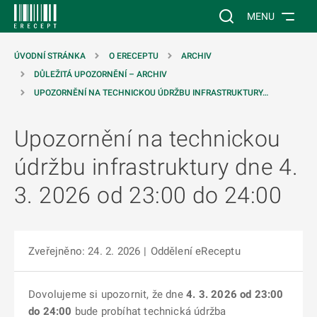
 NA HLAVNÍ OBSAH
Vyhledávání na web
MENU
ÚVODNÍ STRÁNKA
O ERECEPTU
ARCHIV
DŮLEŽITÁ UPOZORNĚNÍ – ARCHIV
UPOZORNĚNÍ NA TECHNICKOU ÚDRŽBU INFRASTRUKTURY…
Upozornění na technickou
údržbu infrastruktury dne 4.
3. 2026 od 23:00 do 24:00
Zveřejněno: 24. 2. 2026
|
Oddělení eReceptu
Dovolujeme si upozornit, že dne
4. 3. 2026 od 23:00
do 24:00
bude probíhat technická údržba