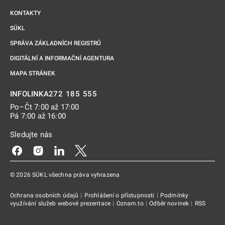
KONTAKTY
SÚKL
SPRÁVA ZÁKLADNÍCH REGISTRŮ
DIGITÁLNÍ A INFORMAČNÍ AGENTURA
MAPA STRÁNEK
272 185 555
INFOLINKA
Po–Čt 7:00 až 17:00
Pá 7:00 až 16:00
Sledujte nás
Odkaz se otevře na nové kartě
Odkaz se otevře na nové kartě
Odkaz se otevře na nové kartě
Odkaz se otevře na nové kartě
© 2026 SÚKL všechna práva vyhrazena
Ochrana osobních údajů
|
Prohlášení o přístupnosti
|
Podmínky
využívání služeb webové prezentace
|
Oznam.to
|
Odběr novinek
|
RSS