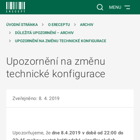
 NA HLAVNÍ OBSAH
Vyhledávání na web
MENU
ÚVODNÍ STRÁNKA
O ERECEPTU
ARCHIV
DŮLEŽITÁ UPOZORNĚNÍ – ARCHIV
UPOZORNĚNÍ NA ZMĚNU TECHNICKÉ KONFIGURACE
Upozornění na změnu
technické konfigurace
Zveřejněno: 8. 4. 2019
Upozorňujeme, že
dne 8.4.2019 v době od 22:00 do