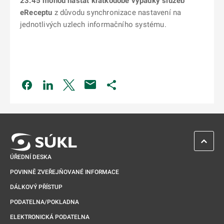
23:45 mohou nastat krátkodobé výpadky služeb
eReceptu
z důvodu synchronizace nastavení na
jednotlivých uzlech informačního systému.
Odkaz se otevře na nové kartě
Odkaz se otevře na nové kartě
Odkaz se otevře na nové kartě
Odkaz se otevře na nové kartě
ZPĚT 
ÚŘEDNÍ DESKA
POVINNĚ ZVEŘEJŇOVANÉ INFORMACE
DÁLKOVÝ PŘÍSTUP
PODATELNA/POKLADNA
ELEKTRONICKÁ PODATELNA