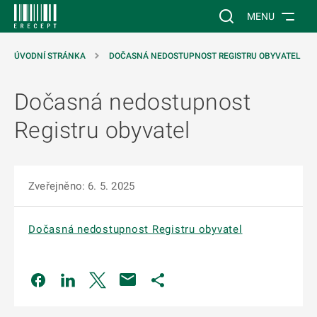
 NA HLAVNÍ OBSAH
Vyhledávání na web
MENU
ÚVODNÍ STRÁNKA
DOČASNÁ NEDOSTUPNOST REGISTRU OBYVATEL
Dočasná nedostupnost
Registru obyvatel
Zveřejněno: 6. 5. 2025
Dočasná nedostupnost Registru obyvatel
Odkaz se otevře na nové kartě
Odkaz se otevře na nové kartě
Odkaz se otevře na nové kartě
Odkaz se otevře na nové kartě