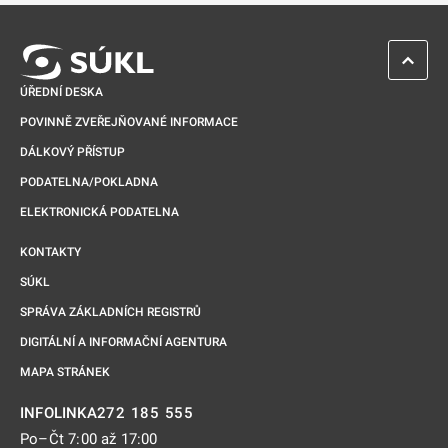
ZPĚT 
ÚŘEDNÍ DESKA
POVINNĚ ZVEŘEJŇOVANÉ INFORMACE
DÁLKOVÝ PŘÍSTUP
PODATELNA/POKLADNA
ELEKTRONICKÁ PODATELNA
KONTAKTY
SÚKL
SPRÁVA ZÁKLADNÍCH REGISTRŮ
DIGITÁLNÍ A INFORMAČNÍ AGENTURA
MAPA STRÁNEK
272 185 555
INFOLINKA
Po–Čt 7:00 až 17:00