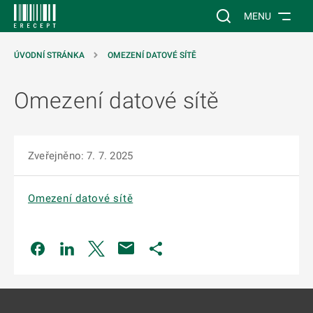
 NA HLAVNÍ OBSAH
Vyhledávání na web
MENU
ÚVODNÍ STRÁNKA
OMEZENÍ DATOVÉ SÍTĚ
Omezení datové sítě
Zveřejněno: 7. 7. 2025
Omezení datové sítě
Odkaz se otevře na nové kartě
Odkaz se otevře na nové kartě
Odkaz se otevře na nové kartě
Odkaz se otevře na nové kartě