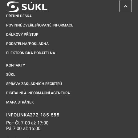
ZPĚT 
ÚŘEDNÍ DESKA
POVINNĚ ZVEŘEJŇOVANÉ INFORMACE
DÁLKOVÝ PŘÍSTUP
PODATELNA/POKLADNA
ELEKTRONICKÁ PODATELNA
KONTAKTY
SÚKL
SPRÁVA ZÁKLADNÍCH REGISTRŮ
DIGITÁLNÍ A INFORMAČNÍ AGENTURA
MAPA STRÁNEK
272 185 555
INFOLINKA
Po–Čt 7:00 až 17:00
Pá 7:00 až 16:00