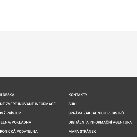
ě
é kartě
ře na nové kartě
Í DESKA
KONTAKTY
NNĚ ZVEŘEJŇOVANÉ INFORMACE
SÚKL
VÝ PŘÍSTUP
SPRÁVA ZÁKLADNÍCH REGISTRŮ
TELNA/POKLADNA
DIGITÁLNÍ A INFORMAČNÍ AGENTURA
TRONICKÁ PODATELNA
MAPA STRÁNEK