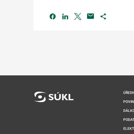
Odkaz se otevře na nové kartě
Odkaz se otevře na nové kart
Odkaz se otevře na nov
Odkaz se otev
ÚŘEDN
POVI
DÁLKO
PODA
ELEK