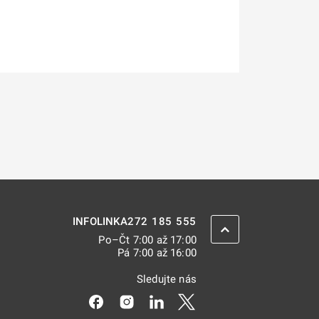
272 185 555
INFOLINKA
ZPĚT NAHORU
Po–Čt 7:00 až 17:00
Pá 7:00 až 16:00
Sledujte nás
Odkaz se otevře na nové kartě
Odkaz se otevře na nové kartě
Odkaz se otevře na nové kar
Odkaz se otevře na nov