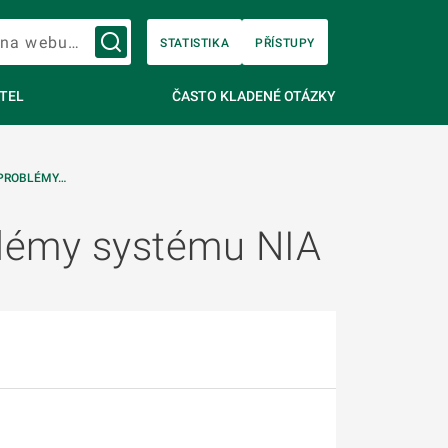
Vyhledávání na webu…
STATISTIKA
PŘÍSTUPY
TEL
ČASTO KLADENÉ OTÁZKY
 PROBLÉMY…
blémy systému NIA