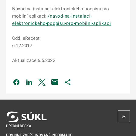
Návod na instalaci elektronického podpisu pro
mobilní aplikaci:
/navod-na-instalaci-
elektronickeho-podpisu-pro-mobilni-aplikaci
Odd. eRecept
6.12.2017
Aktualizace 6.5.2022
Odkaz se otevře na nové kartě
Odkaz se otevře na nové kartě
Odkaz se otevře na nové kartě
Odkaz se otevře na nové kartě
ZPĚT 
ÚŘEDNÍ DESKA
POVINNĚ ZVEŘEJŇOVANÉ INFORMACE