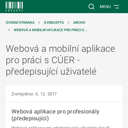
 NA HLAVNÍ OBSAH
Vyhledávání na web
MENU
ÚVODNÍ STRÁNKA
O ERECEPTU
ARCHIV
WEBOVÁ A MOBILNÍ APLIKACE PRO PRÁCI S …
Webová a mobilní aplikace
pro práci s CÚER -
předepisující uživatelé
Zveřejněno: 6. 12. 2017
Webová aplikace pro profesionály
(předepisující)