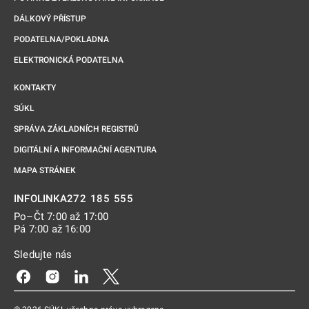
DÁLKOVÝ PŘÍSTUP
PODATELNA/POKLADNA
ELEKTRONICKÁ PODATELNA
KONTAKTY
SÚKL
SPRÁVA ZÁKLADNÍCH REGISTRŮ
DIGITÁLNÍ A INFORMAČNÍ AGENTURA
MAPA STRÁNEK
272 185 555
INFOLINKA
Po–Čt 7:00 až 17:00
Pá 7:00 až 16:00
Sledujte nás
Odkaz se otevře na nové kartě
Odkaz se otevře na nové kartě
Odkaz se otevře na nové kartě
Odkaz se otevře na nové kartě