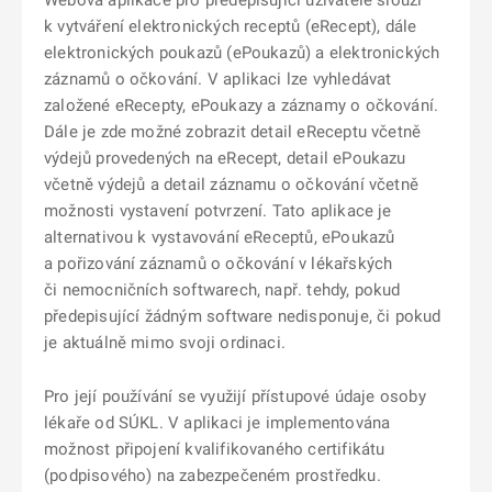
Webová aplikace pro předepisující uživatele slouží
k vytváření elektronických receptů (eRecept), dále
elektronických poukazů (ePoukazů) a elektronických
záznamů o očkování. V aplikaci lze vyhledávat
založené eRecepty, ePoukazy a záznamy o očkování.
Dále je zde možné zobrazit detail eReceptu včetně
výdejů provedených na eRecept, detail ePoukazu
včetně výdejů a detail záznamu o očkování včetně
možnosti vystavení potvrzení. Tato aplikace je
alternativou k vystavování eReceptů, ePoukazů
a pořizování záznamů o očkování v lékařských
či nemocničních softwarech, např. tehdy, pokud
předepisující žádným software nedisponuje, či pokud
je aktuálně mimo svoji ordinaci.
Pro její používání se využijí přístupové údaje osoby
lékaře od SÚKL. V aplikaci je implementována
možnost připojení kvalifikovaného certifikátu
(podpisového) na zabezpečeném prostředku.