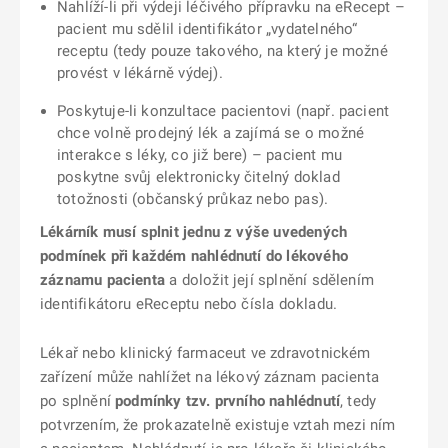
Nahlíží-li při výdeji léčivého přípravku na eRecept –
pacient mu sdělil identifikátor „vydatelného“
receptu (tedy pouze takového, na který je možné
provést v lékárně výdej).
Poskytuje-li konzultace pacientovi (např. pacient
chce volně prodejný lék a zajímá se o možné
interakce s léky, co již bere) – pacient mu
poskytne svůj elektronicky čitelný doklad
totožnosti (občanský průkaz nebo pas).
Lékárník musí splnit jednu z výše uvedených
podmínek při každém nahlédnutí do lékového
záznamu pacienta
a doložit její splnění sdělením
identifikátoru eReceptu nebo čísla dokladu.
Lékař nebo klinický farmaceut ve zdravotnickém
zařízení může nahlížet na lékový záznam pacienta
po splnění
podmínky tzv. prvního nahlédnutí
, tedy
potvrzením, že prokazatelně existuje vztah mezi ním