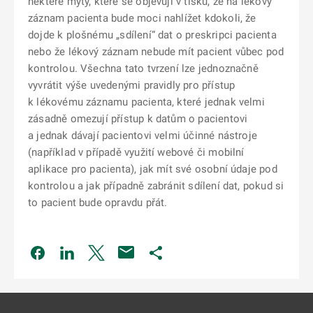
některé mýty, které se objevují v tisku, že na lékový
záznam pacienta bude moci nahlížet kdokoli, že
dojde k plošnému „sdílení“ dat o preskripci pacienta
nebo že lékový záznam nebude mít pacient vůbec pod
kontrolou. Všechna tato tvrzení lze jednoznačně
vyvrátit výše uvedenými pravidly pro přístup
k lékovému záznamu pacienta, které jednak velmi
zásadně omezují přístup k datům o pacientovi
a jednak dávají pacientovi velmi účinné nástroje
(například v případě využití webové či mobilní
aplikace pro pacienta), jak mít své osobní údaje pod
kontrolou a jak případně zabránit sdílení dat, pokud si
to pacient bude opravdu přát.
Odkaz se otevře na nové kartě
Odkaz se otevře na nové kartě
Odkaz se otevře na nové kartě
Odkaz se otevře na nové kartě