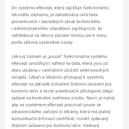
Do systému eRecept, který zajišťuje funkcionalitu
lékového záznamu, je zabudována celá řada
preventivních i následných záruk technického
i administrativního charakteru zajišťujících, že
nahlédnout na lékový záznam mohou jen k tomu
podle zákona oprávněné osoby.
Lékový záznam je „pouze“ funkcionalita systému
eRecept umožňující náhled na data, která jsou již
dnes uložena v centrálním úložišti elektronických
receptů. Lékaři a lékárníci přistupují k systému
eRecept na základě schválení Státním ústavem pro
kontrolu léčiv a skrze autentizační přístupové údaje
vydané na konkrétní ověřenou osobu. Navíc je nutné,
aby se systémem eRecept pracovali pouze ze
zdravotnického zařízení či lékárny, která má platný
komunikační šifrovací certifikát, rovněž vydávaný
Státním ústavem pro kontrolu léčiv. Veškerá