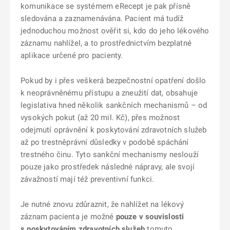
komunikace se systémem eRecept je pak přísně
sledována a zaznamenávána. Pacient má tudíž
jednoduchou možnost ověřit si, kdo do jeho lékového
záznamu nahlížel, a to prostřednictvím bezplatné
aplikace určené pro pacienty.
Pokud by i přes veškerá bezpečnostní opatření došlo
k neoprávněnému přístupu a zneužití dat, obsahuje
legislativa hned několik sankčních mechanismů – od
vysokých pokut (až 20 mil. Kč), přes možnost
odejmutí oprávnění k poskytování zdravotních služeb
až po trestněprávní důsledky v podobě spáchání
trestného činu. Tyto sankční mechanismy neslouží
pouze jako prostředek následné nápravy, ale svojí
závažností mají též preventivní funkci.
Je nutné znovu zdůraznit, že nahlížet na lékový
záznam pacienta je možné
pouze v souvislosti
s poskytováním zdravotních služeb
tomuto