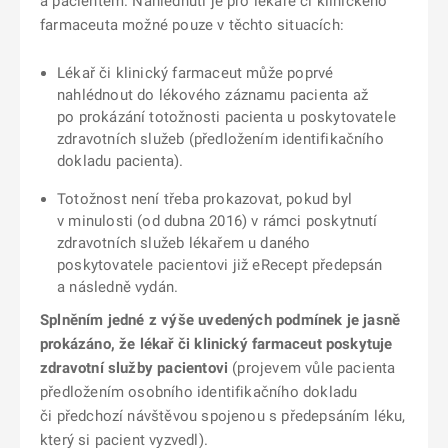
a pacientem. Nahlédnutí je pro lékaře či klinického
farmaceuta možné pouze v těchto situacích:
Lékař či klinický farmaceut může poprvé
nahlédnout do lékového záznamu pacienta až
po prokázání totožnosti pacienta u poskytovatele
zdravotních služeb (předložením identifikačního
dokladu pacienta).
Totožnost není třeba prokazovat, pokud byl
v minulosti (od dubna 2016) v rámci poskytnutí
zdravotních služeb lékařem u daného
poskytovatele pacientovi již eRecept předepsán
a následně vydán.
Splněním jedné z výše uvedených podmínek je jasně
prokázáno, že lékař či klinický farmaceut poskytuje
zdravotní služby pacientovi
(projevem vůle pacienta
předložením osobního identifikačního dokladu
či předchozí návštěvou spojenou s předepsáním léku,
který si pacient vyzvedl).