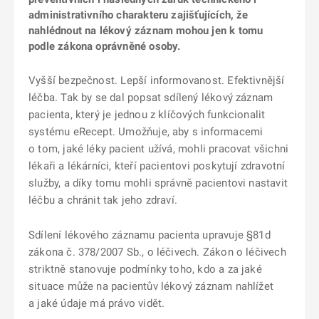
administrativního charakteru zajišťujících, že
nahlédnout na lékový záznam mohou jen k tomu
podle zákona oprávněné osoby.
Vyšší bezpečnost. Lepší informovanost. Efektivnější
léčba. Tak by se dal popsat sdílený lékový záznam
pacienta, který je jednou z klíčových funkcionalit
systému eRecept. Umožňuje, aby s informacemi
o tom, jaké léky pacient užívá, mohli pracovat všichni
lékaři a lékárníci, kteří pacientovi poskytují zdravotní
služby, a díky tomu mohli správně pacientovi nastavit
léčbu a chránit tak jeho zdraví.
Sdílení lékového záznamu pacienta upravuje §81d
zákona č. 378/2007 Sb., o léčivech. Zákon o léčivech
striktně stanovuje podmínky toho, kdo a za jaké
situace může na pacientův lékový záznam nahlížet
a jaké údaje má právo vidět.