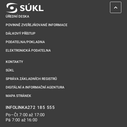
ZPĚT 
ÚŘEDNÍ DESKA
POVINNĚ ZVEŘEJŇOVANÉ INFORMACE
DÁLKOVÝ PŘÍSTUP
PODATELNA/POKLADNA
ELEKTRONICKÁ PODATELNA
KONTAKTY
SÚKL
SPRÁVA ZÁKLADNÍCH REGISTRŮ
DIGITÁLNÍ A INFORMAČNÍ AGENTURA
MAPA STRÁNEK
272 185 555
INFOLINKA
Po–Čt 7:00 až 17:00
Pá 7:00 až 16:00