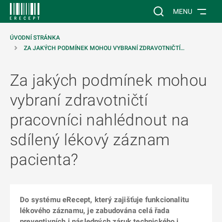
 NA HLAVNÍ OBSAH
Vyhledávání na web
MENU
ÚVODNÍ STRÁNKA
ZA JAKÝCH PODMÍNEK MOHOU VYBRANÍ ZDRAVOTNIČTÍ…
Za jakých podmínek mohou
vybraní zdravotničtí
pracovníci nahlédnout na
sdílený lékový záznam
pacienta?
Do systému eRecept, který zajišťuje funkcionalitu
lékového záznamu, je zabudována celá řada
preventivních i následných záruk technického i