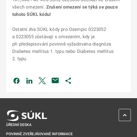
všech omezení.
Zrušení omezení se týká se pouze
tohoto SÚKL kódu!
Ostatní dva SÚKL kódy pro Ozempic 0223052
a 0223055 zůstávají s omezením, kdy je
při předepisování povinně vyžadována diagnóza
Diabetes mellitus 1. typu nebo Diabetes mellitus
2. typu.
Odkaz se otevře na nové kartě
Odkaz se otevře na nové kartě
Odkaz se otevře na nové kartě
Odkaz se otevře na nové kartě
ZPĚT 
ÚŘEDNÍ DESKA
POVINNĚ ZVEŘEJŇOVANÉ INFORMACE