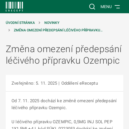
 NA HLAVNÍ OBSAH
Vyhledávání na web
MENU
ÚVODNÍ STRÁNKA
NOVINKY
ZMĚNA OMEZENÍ PŘEDEPSÁNÍ LÉČIVÉHO PŘÍPRAVKU…
Změna omezení předepsání
léčivého přípravku Ozempic
Zveřejněno: 5. 11. 2025
|
Oddělení eReceptu
Od 7. 11. 2025 dochází ke změně omezení předepsání
léčivého přípravku Ozempic.
U léčivého přípravku OZEMPIC, 0,5MG INJ SOL PEP
1X1,5ML+4J. kód SÚKL 0223053 dochází ke zrušení