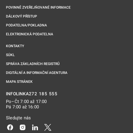
POVINNĚ ZVEŘEJŇOVANÉ INFORMACE
DÁLKOVÝ PŘÍSTUP
PODATELNA/POKLADNA
ELEKTRONICKÁ PODATELNA
KONTAKTY
SÚKL
SPRÁVA ZÁKLADNÍCH REGISTRŮ
DIGITÁLNÍ A INFORMAČNÍ AGENTURA
MAPA STRÁNEK
272 185 555
INFOLINKA
Po–Čt 7:00 až 17:00
Pá 7:00 až 16:00
Sledujte nás
Odkaz se otevře na nové kartě
Odkaz se otevře na nové kartě
Odkaz se otevře na nové kartě
Odkaz se otevře na nové kartě