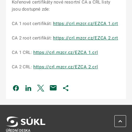
Kořenové certifikáty nové resortní CA a CRL listy
jsou dostupné zde:
CA 1 root certifikát:
https://crl.mzcr.cz/EZCA 1.crt
CA 2 root certifikát:
https://crl.mzcr.cz/EZCA 2.crt
CA 1 CRL:
https://crl.mzcr.cz/EZCA 1.crl
CA 2 CRL:
https://crl.mzcr.cz/EZCA 2.crl
Odkaz se otevře na nové kartě
Odkaz se otevře na nové kartě
Odkaz se otevře na nové kartě
Odkaz se otevře na nové kartě
ZPĚT 
ÚŘEDNÍ DESKA