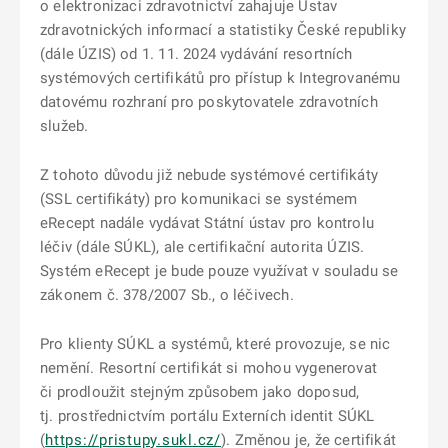
o elektronizaci zdravotnictví zahajuje Ústav
zdravotnických informací a statistiky České republiky
(dále ÚZIS) od 1. 11. 2024 vydávání resortních
systémových certifikátů pro přístup k Integrovanému
datovému rozhraní pro poskytovatele zdravotních
služeb.
Z tohoto důvodu již nebude systémové certifikáty
(SSL certifikáty) pro komunikaci se systémem
eRecept nadále vydávat Státní ústav pro kontrolu
léčiv (dále SÚKL), ale certifikační autorita ÚZIS.
Systém eRecept je bude pouze využívat v souladu se
zákonem č. 378/2007 Sb., o léčivech.
Pro klienty SÚKL a systémů, které provozuje, se nic
nemění. Resortní certifikát si mohou vygenerovat
či prodloužit stejným způsobem jako doposud,
tj. prostřednictvím portálu Externích identit SÚKL
(
https://pristupy.sukl.cz/
). Změnou je, že certifikát