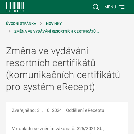
 NA HLAVNÍ OBSAH
Vyhledávání na web
MENU
ÚVODNÍ STRÁNKA
NOVINKY
ZMĚNA VE VYDÁVÁNÍ RESORTNÍCH CERTIFIKÁTŮ …
Změna ve vydávání
resortních certifikátů
(komunikačních certifikátů
pro systém eRecept)
Zveřejněno: 31. 10. 2024
|
Oddělení eReceptu
V souladu se zněním zákona č. 325/2021 Sb.,